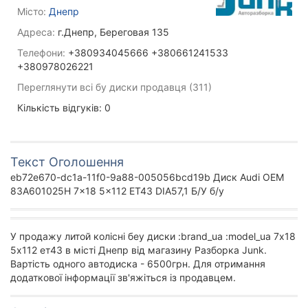
Місто:
Днепр
Адреса:
г.Днепр, Береговая 135
Телефони:
+380934045666 +380661241533
+380978026221
Переглянути всі бу диски продавця (311)
Кількість відгуків: 0
Текст Оголошення
eb72e670-dc1a-11f0-9a88-005056bcd19b Диск Audi OEM
83A601025H 7x18 5x112 ET43 DIA57,1 Б/У б/у
У продажу литой колісні беу диски :brand_ua :model_ua 7х18
5х112 ет43 в місті Днепр від магазину Разборка Junk.
Вартість одного автодиска - 6500грн. Для отримання
додаткової інформації зв'яжіться із продавцем.