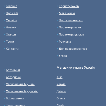
Головна
Користувачам
Про сайт
Магазинам
Сервіси
Постачальникам
Новини
Параметри шин
Огляди
Параметри дисків
Тести
Реклама
Контакти
Для правовласників
Угода
Магазини гуми в Україні
Автошини
Автодиски
Київ
Оголошення б у шин
Харків
Оголошення б у дисків
Дніпро
Всі магазини
Одеса
Фото галерея
Львів