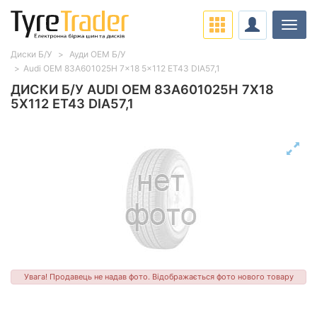
Навіг
Диски Б/У
Ауди ОЕМ Б/У
Audi OEM 83A601025H 7x18 5x112 ET43 DIA57,1
ДИСКИ Б/У AUDI OEM 83A601025H 7X18
5X112 ET43 DIA57,1
Увага! Продавець не надав фото. Відображається фото нового товару