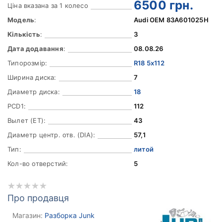
6500
грн.
Ціна вказана за 1 колесо
Модель
:
Audi OEM 83A601025H
Кількість
:
3
Дата додавання
:
08.08.26
Типорозмір:
R18 5x112
Ширина диска:
7
Диаметр диска:
18
PCD1:
112
Вылет (ET):
43
Диаметр центр. отв. (DIA):
57,1
Тип:
литой
Кол-во отверстий:
5
Про продавця
Магазин:
Разборка Junk