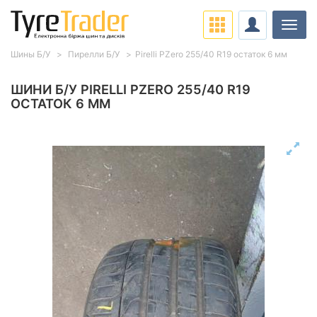
Навіг
Шины Б/У
Пирелли Б/У
Pirelli PZero 255/40 R19 остаток 6 мм
ШИНИ Б/У PIRELLI PZERO 255/40 R19
ОСТАТОК 6 ММ