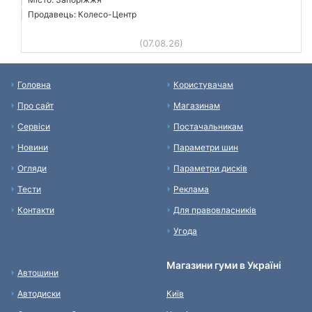
Продавець: Колесо-Центр
(07.08.26)
Головна
Користувачам
Про сайт
Магазинам
Сервіси
Постачальникам
Новини
Параметри шин
Огляди
Параметри дисків
Тести
Реклама
Контакти
Для правовласників
Угода
Магазини гуми в Україні
Автошини
Автодиски
Київ