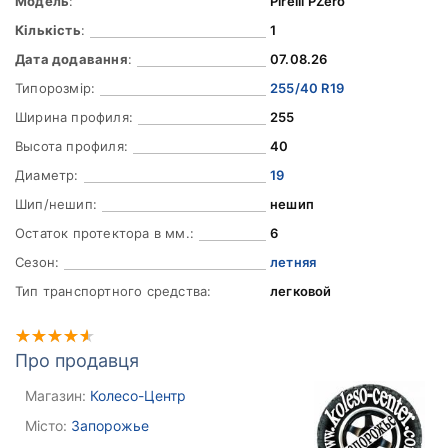
Модель
:
Pirelli PZero
Кількість
:
1
Дата додавання
:
07.08.26
Типорозмір:
255/40 R19
Ширина профиля:
255
Высота профиля:
40
Диаметр:
19
Шип/нешип:
нешип
Остаток протектора в мм.:
6
Сезон:
летняя
Тип транспортного средства:
легковой
Про продавця
Магазин:
Колесо-Центр
Місто:
Запорожье