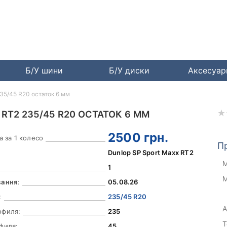
Б/У шини
Б/У диски
Аксесуа
235/45 R20 остаток 6 мм
RT2 235/45 R20 ОСТАТОК 6 ММ
2500
грн.
а за 1 колесо
П
Dunlop SP Sport Maxx RT2
М
1
М
вання
:
05.08.26
:
235/45 R20
А
офиля:
235
Т
филя:
45