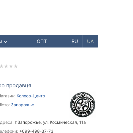
ри
ОПТ
RU
UA
ро продавця
агазин:
Колесо-Центр
істо:
Запорожье
дреса:
г.Запорожье, ул. Космическая, 11а
елефони:
+099-498-37-73