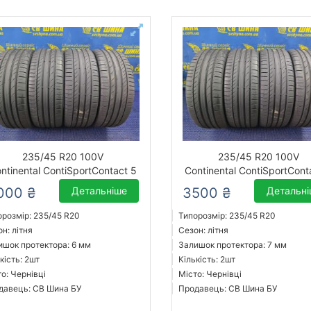
235/45 R20 100V
235/45 R20 100V
ntinental ContiSportContact 5
Continental ContiSportCont
000 ₴
Детальніше
3500 ₴
Детальн
орозмір: 235/45 R20
Типорозмір: 235/45 R20
н: літня
Сезон: літня
ишок протектора: 6 мм
Залишок протектора: 7 мм
кість: 2шт
Кількість: 2шт
о: Чернівці
Місто: Чернівці
давець: СВ Шина БУ
Продавець: СВ Шина БУ