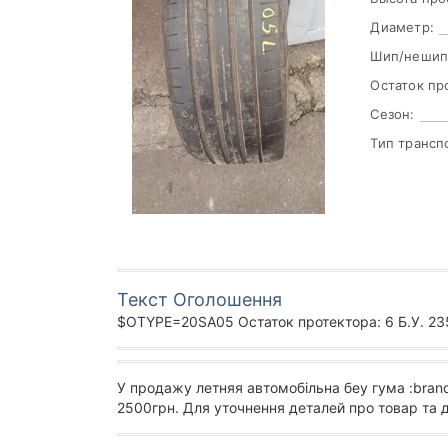
Диаметр:
Шип/нешип
Остаток пр
Сезон:
Тип трансп
Текст Оголошення
$OTYPE=20SA05 Остаток протектора: 6 Б.У. 235
У продажу летняя автомобільна беу гума :bran
2500грн. Для уточнення деталей про товар та 