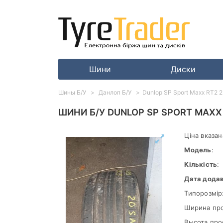
Шини
Диски
Шины Б/У
Данлоп Б/У
Dunlop SP Sport Maxx RT2 
ШИНИ Б/У DUNLOP SP SPORT MAXX 
Ціна вказан
Модель
:
Кількість
:
Дата дода
Типорозмір
Ширина пр
Высота про