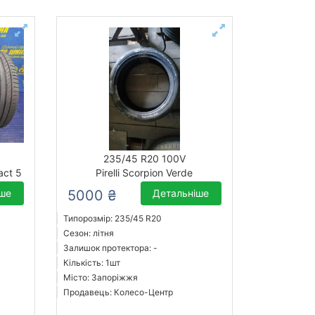
235/45 R20 100V
act 5
Pirelli Scorpion Verde
іше
5000 ₴
Детальніше
Типорозмір: 235/45 R20
Сезон: літня
Залишок протектора: -
Кількість: 1шт
Місто: Запоріжжя
Продавець: Колесо-Центр