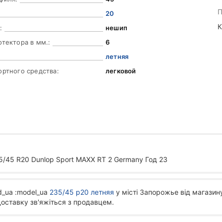
П
20
К
:
нешип
отектора в мм.:
6
летняя
ортного средства:
легковой
/45 R20 Dunlop Sport MAXX RT 2 Germany Год 23
d_ua :model_ua
235/45 р20 летняя
у місті Запорожье від магазину
доставку зв'яжіться з продавцем.