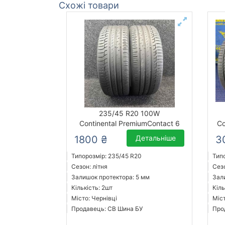
Схожі товари
235/45 R20 100W
Continental PremiumContact 6
Co
1800 ₴
Детальніше
3
Типорозмір: 235/45 R20
Тип
Сезон: літня
Сезо
Залишок протектора: 5 мм
Зал
Кількість: 2шт
Кіль
Місто: Чернівці
Міст
Продавець: СВ Шина БУ
Про