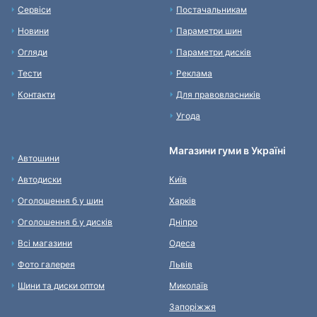
Сервіси
Постачальникам
Новини
Параметри шин
Огляди
Параметри дисків
Тести
Реклама
Контакти
Для правовласників
Угода
Магазини гуми в Україні
Автошини
Автодиски
Київ
Оголошення б у шин
Харків
Оголошення б у дисків
Дніпро
Всі магазини
Одеса
Фото галерея
Львів
Шини та диски оптом
Миколаїв
Запоріжжя