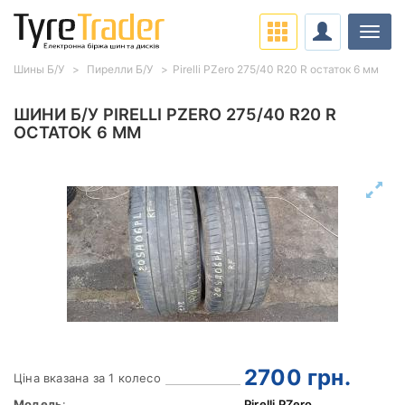
Навіг
Шины Б/У
Пирелли Б/У
Pirelli PZero 275/40 R20 R остаток 6 мм
ШИНИ Б/У PIRELLI PZERO 275/40 R20 R
ОСТАТОК 6 ММ
2700
грн.
Ціна вказана за 1 колесо
Модель
:
Pirelli PZero