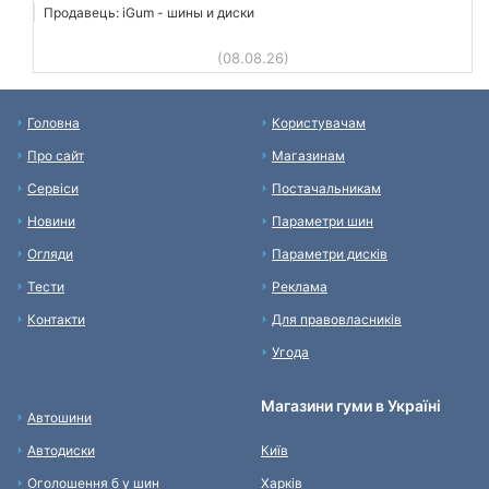
Продавець: iGum - шины и диски
(08.08.26)
Головна
Користувачам
Про сайт
Магазинам
Сервіси
Постачальникам
Новини
Параметри шин
Огляди
Параметри дисків
Тести
Реклама
Контакти
Для правовласників
Угода
Магазини гуми в Україні
Автошини
Автодиски
Київ
Оголошення б у шин
Харків