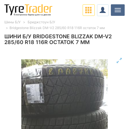
Навіг
Шины Б/У
Бриджстоун Б/У
Bridgestone Blizzak DM-V2 285/60 R18 116R остаток 7 мм
ШИНИ Б/У BRIDGESTONE BLIZZAK DM-V2
285/60 R18 116R ОСТАТОК 7 ММ