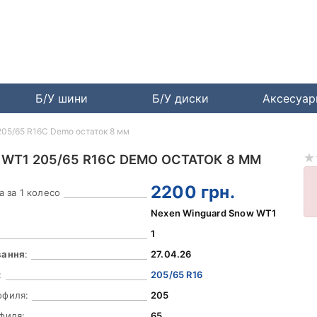
Б/У шини
Б/У диски
Аксесуа
205/65 R16C Demo остаток 8 мм
WT1 205/65 R16C DEMO ОСТАТОК 8 ММ
2200
грн.
а за 1 колесо
Nexen Winguard Snow WT1
1
вання
:
27.04.26
:
205/65 R16
офиля:
205
филя:
65