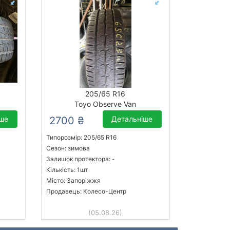
205/65 R16
Toyo Observe Van
іше
2700 ₴
Детальніше
Типорозмір: 205/65 R16
Сезон: зимова
Залишок протектора: -
Кількість: 1шт
Місто: Запоріжжя
Продавець: Колесо-Центр
(05.08.26)