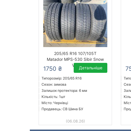
205/65 R16 107/105T
Matador MPS-530 Sibir Snow
Van
1750 ₴
Детальніше
7
Типорозмір: 205/65 R16
Тип
Сезон: зимова
Сез
Залишок протектора: 6 мм
Зал
Кількість: 1шт
Кіль
Місто: Чернівці
Міст
Продавець: СВ Шина БУ
Про
(06.08.26)