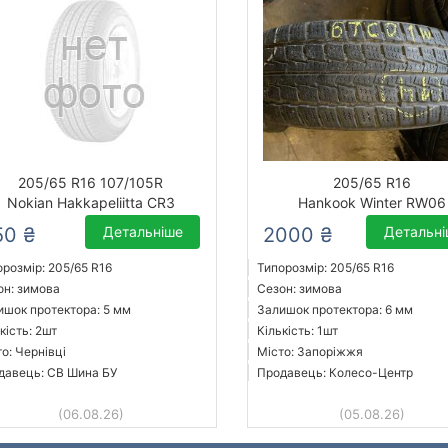
205/65 R16 107/105R
205/65 R16
Nokian Hakkapeliitta CR3
Hankook Winter RW06
50 ₴
Детальніше
2000 ₴
Детальн
орозмір: 205/65 R16
Типорозмір: 205/65 R16
он: зимова
Сезон: зимова
ишок протектора: 5 мм
Залишок протектора: 6 мм
кість: 2шт
Кількість: 1шт
о: Чернівці
Місто: Запоріжжя
давець: СВ Шина БУ
Продавець: Колесо-Центр
(06.08.26)
(05.08.26)