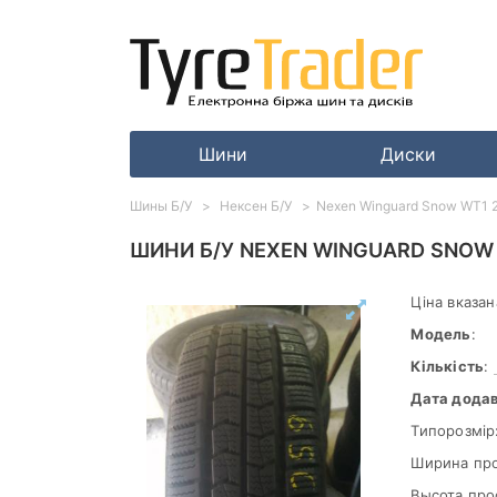
Шини
Диски
Шины Б/У
Нексен Б/У
Nexen Winguard Snow WT1 
ШИНИ Б/У NEXEN WINGUARD SNOW 
Ціна вказан
Модель
:
Кількість
:
Дата дода
Типорозмір
Ширина пр
Высота про