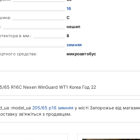
16
шина:
C
:
нешип
отектора в мм.:
8
зимняя
ортного средства:
микроавтобус
/65 R16C Nexen WinGuard WT1 Korea Год 22
d_ua :model_ua
205/65 р16 зимняя
у місті Запорожье від магазин
доставку зв'яжіться з продавцем.