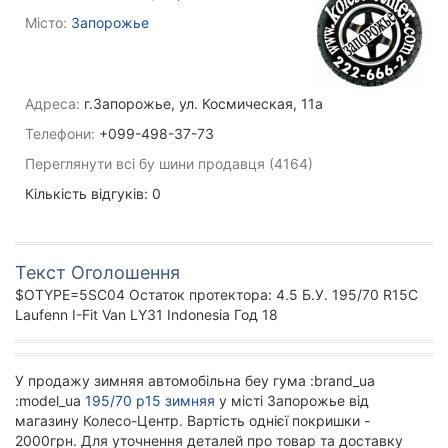
Місто:
Запорожье
Адреса:
г.Запорожье, ул. Космическая, 11а
Телефони:
+099-498-37-73
Переглянути всі бу шини продавця (4164)
Кількість відгуків: 0
Текст Оголошення
$OTYPE=5SC04 Остаток протектора: 4.5 Б.У. 195/70 R15C
Laufenn I-Fit Van LY31 Indonesia Год 18
У продажу зимняя автомобільна беу гума :brand_ua
:model_ua
195/70 р15 зимняя
у місті Запорожье від
магазину Колесо-Центр. Вартість однієї покришки -
2000грн. Для уточнення деталей про товар та доставку