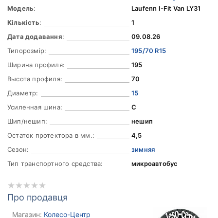
Модель
:
Laufenn I-Fit Van LY31
Кількість
:
1
Дата додавання
:
09.08.26
Типорозмір:
195/70 R15
Ширина профиля:
195
Высота профиля:
70
Диаметр:
15
Усиленная шина:
C
Шип/нешип:
нешип
Остаток протектора в мм.:
4,5
Сезон:
зимняя
Тип транспортного средства:
микроавтобус
Про продавця
Магазин:
Колесо-Центр