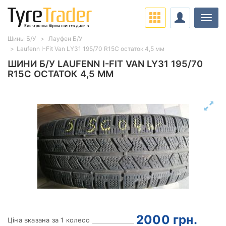
Навіг
Шины Б/У
Лауфен Б/У
Laufenn I-Fit Van LY31 195/70 R15C остаток 4,5 мм
ШИНИ Б/У LAUFENN I-FIT VAN LY31 195/70
R15C ОСТАТОК 4,5 ММ
2000
грн.
Ціна вказана за 1 колесо