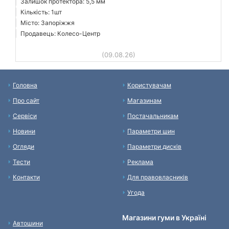
Залишок протектора: 5,5 мм
Кількість: 1шт
Місто: Запоріжжя
Продавець: Колесо-Центр
(09.08.26)
Головна
Користувачам
Про сайт
Магазинам
Сервіси
Постачальникам
Новини
Параметри шин
Огляди
Параметри дисків
Тести
Реклама
Контакти
Для правовласників
Угода
Магазини гуми в Україні
Автошини