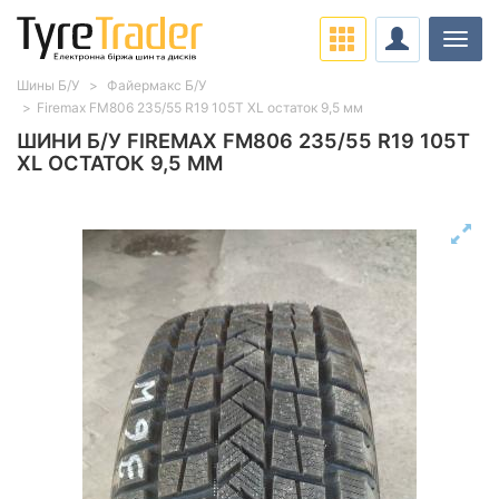
Навіг
Шины Б/У
Файермакс Б/У
Firemax FM806 235/55 R19 105T XL остаток 9,5 мм
ШИНИ Б/У FIREMAX FM806 235/55 R19 105T
XL ОСТАТОК 9,5 ММ