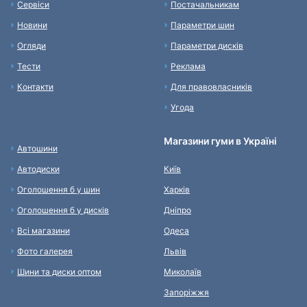
Сервіси
Постачальникам
Новини
Параметри шин
Огляди
Параметри дисків
Тести
Реклама
Контакти
Для правовласників
Угода
Магазини гуми в Україні
Автошини
Автодиски
Київ
Оголошення б у шин
Харків
Оголошення б у дисків
Дніпро
Всі магазини
Одеса
Фото галерея
Львів
Шини та диски оптом
Миколаїв
Запоріжжя