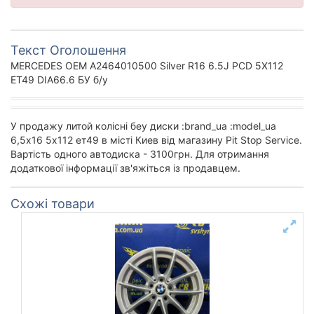
Текст Оголошення
MERCEDES OEM A2464010500 Silver R16 6.5J PCD 5X112
ET49 DIA66.6 БУ б/у
У продажу литой колісні беу диски :brand_ua :model_ua
6,5х16 5х112 ет49 в місті Киев від магазину Pit Stop Service.
Вартість одного автодиска - 3100грн. Для отримання
додаткової інформації зв'яжіться із продавцем.
Схожі товари