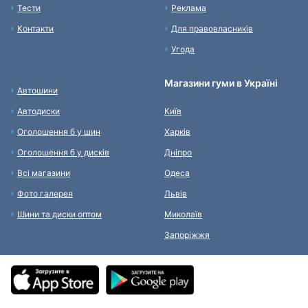
Тести
Реклама
Контакти
Для правовласників
Угода
Магазини гуми в Україні
Автошини
Автодиски
Київ
Оголошення б у шин
Харків
Оголошення б у дисків
Дніпро
Всі магазини
Одеса
Фото галерея
Львів
Шини та диски оптом
Миколаїв
Запоріжжя