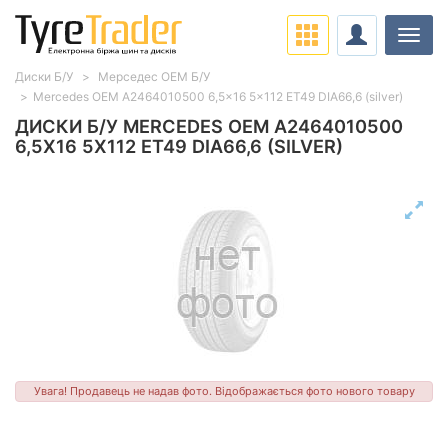
Навіг
Диски Б/У
Мерседес ОЕМ Б/У
Mercedes OEM A2464010500 6,5x16 5x112 ET49 DIA66,6 (silver)
ДИСКИ Б/У MERCEDES OEM A2464010500
6,5X16 5X112 ET49 DIA66,6 (SILVER)
Увага! Продавець не надав фото. Відображається фото нового товару