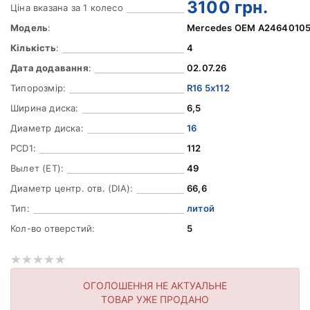
3100
грн.
Ціна вказана за 1 колесо
Модель
:
Mercedes OEM A2464010
Кількість
:
4
Дата додавання
:
02.07.26
Типорозмір:
R16 5x112
Ширина диска:
6,5
Диаметр диска:
16
PCD1:
112
Вылет (ET):
49
Диаметр центр. отв. (DIA):
66,6
Тип:
литой
Кол-во отверстий:
5
ОГОЛОШЕННЯ НЕ АКТУАЛЬНЕ
ТОВАР УЖЕ ПРОДАНО