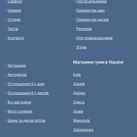
Сервіси
Постачальникам
Новини
Параметри шин
Огляди
Параметри дисків
Тести
Реклама
Контакти
Для правовласників
Угода
Магазини гуми в Україні
Автошини
Автодиски
Київ
Оголошення б у шин
Харків
Оголошення б у дисків
Дніпро
Всі магазини
Одеса
Фото галерея
Львів
Шини та диски оптом
Миколаїв
Запоріжжя