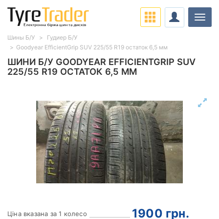
Навіг
Шины Б/У
Гудиер Б/У
Goodyear EfficientGrip SUV 225/55 R19 остаток 6,5 мм
ШИНИ Б/У GOODYEAR EFFICIENTGRIP SUV
225/55 R19 ОСТАТОК 6,5 ММ
1900
грн.
Ціна вказана за 1 колесо