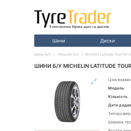
Шини
Диски
Шины Б/У
Мишлен Б/У
Michelin Latitude Tour HP 
ШИНИ Б/У MICHELIN LATITUDE TOUR
Ціна вказан
Модель
:
Кількість
:
Дата дода
Типорозмір
Ширина пр
Высота про