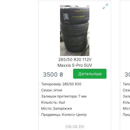
285/50 R20 112V
Maxxis S-Pro SUV
3500 ₴
Детальніше
3
Типорозмір: 285/50 R20
Тип
Сезон: літня
Сезо
Залишок протектора: 7 мм
Зал
Кількість: 4шт
Кіль
Місто: Запоріжжя
Міс
Продавець: Колесо-Центр
Про
(08.08.26)