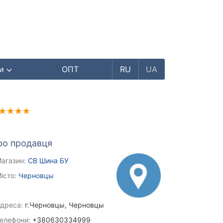
ри
ОПТ
RU
UA
ро продавця
агазин:
СВ Шина БУ
істо:
Черновцы
дреса:
г.Черновцы, Черновцы
елефони:
+380630334999