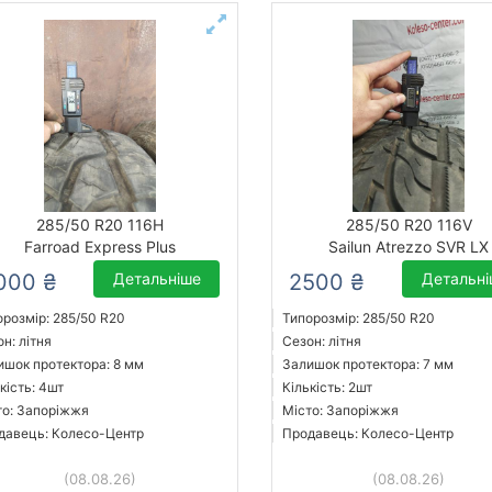
285/50 R20 116H
285/50 R20 116V
Farroad Express Plus
Sailun Atrezzo SVR LX
000 ₴
Детальніше
2500 ₴
Детальн
орозмір: 285/50 R20
Типорозмір: 285/50 R20
н: літня
Сезон: літня
ишок протектора: 8 мм
Залишок протектора: 7 мм
кість: 4шт
Кількість: 2шт
то: Запоріжжя
Місто: Запоріжжя
давець: Колесо-Центр
Продавець: Колесо-Центр
(08.08.26)
(08.08.26)