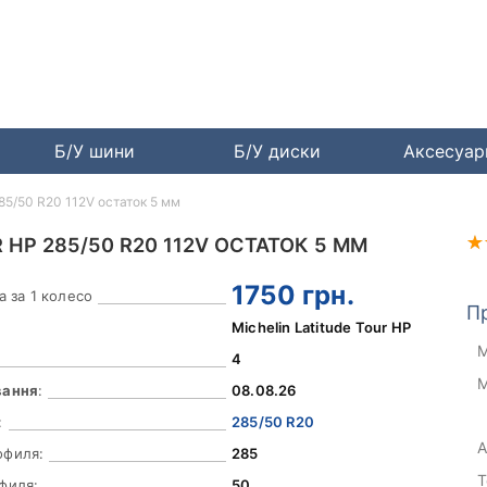
Б/У шини
Б/У диски
Аксесуа
285/50 R20 112V остаток 5 мм
 HP 285/50 R20 112V ОСТАТОК 5 ММ
1750
грн.
а за 1 колесо
П
Michelin Latitude Tour HP
М
4
М
вання
:
08.08.26
:
285/50 R20
А
офиля:
285
Т
филя:
50