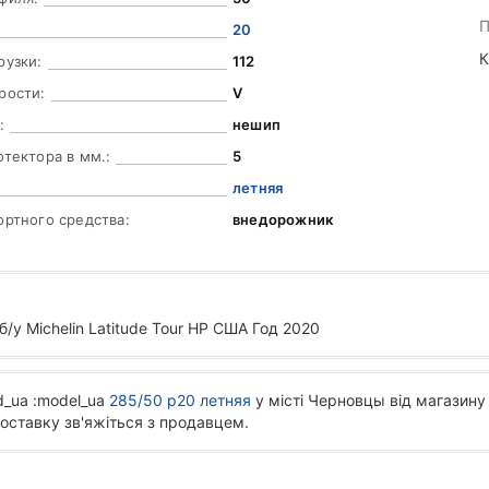
П
20
К
рузки:
112
рости:
V
:
нешип
отектора в мм.:
5
летняя
ортного средства:
внедорожник
/у Michelin Latitude Tour HP США Год 2020
d_ua :model_ua
285/50 р20 летняя
у місті Черновцы від магазину 
оставку зв'яжіться з продавцем.