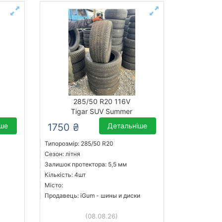
285/50 R20 116V
Tigar SUV Summer
іше
1750 ₴
Детальніше
Типорозмір: 285/50 R20
Сезон: літня
Залишок протектора: 5,5 мм
Кількість: 4шт
Місто:
Продавець: iGum - шины и диски
(08.08.26)