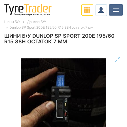
Навіг
Шины Б/У
Данлоп Б/У
Dunlop SP Sport 200E 195/60 R15 88H остаток 7 мм
ШИНИ Б/У DUNLOP SP SPORT 200E 195/60
R15 88H ОСТАТОК 7 ММ