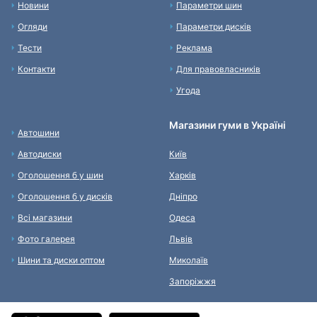
Новини
Параметри шин
Огляди
Параметри дисків
Тести
Реклама
Контакти
Для правовласників
Угода
Магазини гуми в Україні
Автошини
Автодиски
Київ
Оголошення б у шин
Харків
Оголошення б у дисків
Дніпро
Всі магазини
Одеса
Фото галерея
Львів
Шини та диски оптом
Миколаїв
Запоріжжя