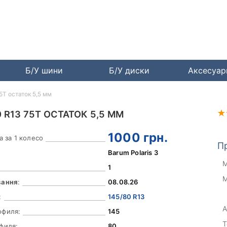
Б/У шини
Б/У диски
Аксесуа
5T остаток 5,5 мм
 R13 75T ОСТАТОК 5,5 ММ
1000
грн.
а за 1 колесо
П
Barum Polaris 3
М
1
М
вання
:
08.08.26
:
145/80 R13
А
офиля:
145
Т
филя:
80