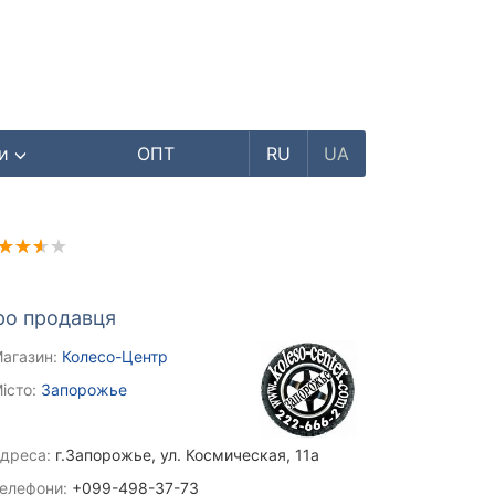
ри
ОПТ
RU
UA
ро продавця
агазин:
Колесо-Центр
істо:
Запорожье
дреса:
г.Запорожье, ул. Космическая, 11а
елефони:
+099-498-37-73