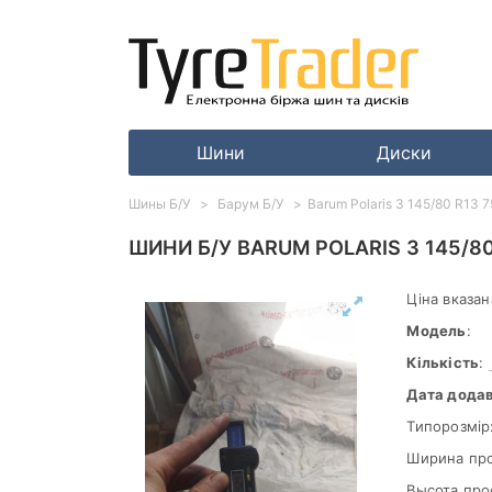
Шини
Диски
Шины Б/У
Барум Б/У
Barum Polaris 3 145/80 R13 7
ШИНИ Б/У BARUM POLARIS 3 145/80
Ціна вказан
Модель
:
Кількість
:
Дата дода
Типорозмір
Ширина пр
Высота про