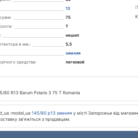
П
13
К
рузки:
75
рости:
T
:
нешип
отектора в мм.:
5,5
зимняя
ортного средства:
легковой
/80 R13 Barum Polaris 3 75 T Romania
d_ua :model_ua
145/80 р13 зимняя
у місті Запорожье від магазин
доставку зв'яжіться з продавцем.