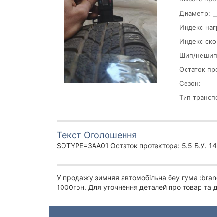
Диаметр:
Индекс наг
Индекс ско
Шип/нешип
Остаток пр
Сезон:
Тип трансп
Текст Оголошення
$OTYPE=3AA01 Остаток протектора: 5.5 Б.У. 145
У продажу зимняя автомобільна беу гума :bran
1000грн. Для уточнення деталей про товар та 