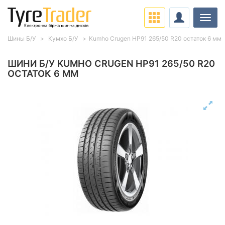
Навіг
Шины Б/У
Кумхо Б/У
Kumho Crugen HP91 265/50 R20 остаток 6 мм
ШИНИ Б/У KUMHO CRUGEN HP91 265/50 R20
ОСТАТОК 6 ММ