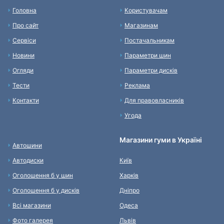
Головна
Користувачам
Про сайт
Магазинам
Сервіси
Постачальникам
Новини
Параметри шин
Огляди
Параметри дисків
Тести
Реклама
Контакти
Для правовласників
Угода
Магазини гуми в Україні
Автошини
Автодиски
Київ
Оголошення б у шин
Харків
Оголошення б у дисків
Дніпро
Всі магазини
Одеса
Фото галерея
Львів