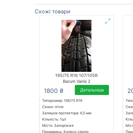
Схожі товари
195/75 R16 107/105R
Barum Vanis 2
1800 ₴
Детальніше
2
Типорозмір: 195/75 R16
Типо
Сезон: літня
Сезо
Залишок протектора: 6,5 мм
Зал
Кількість: 1шт
Кіль
Місто: Запоріжжя
Міс
Продавець: Колесо-Центр
Про