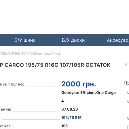
Б/У шини
Б/У диски
Аксесуа
o 195/75 R16C 107/105R остаток 7 мм
P CARGO 195/75 R16C 107/105R ОСТАТОК
2000
грн.
П
а за 1 колесо
Goodyear EfficientGrip Cargo
М
4
М
вання
:
07.08.26
:
195/75 R16
А
офиля:
195
Т