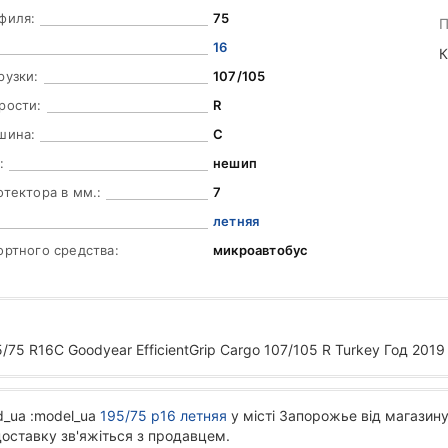
филя:
75
П
16
К
рузки:
107/105
рости:
R
шина:
C
:
нешип
отектора в мм.:
7
летняя
ортного средства:
микроавтобус
75 R16C Goodyear EfficientGrip Cargo 107/105 R Turkey Год 2019
d_ua :model_ua
195/75 р16 летняя
у місті Запорожье від магазину
доставку зв'яжіться з продавцем.