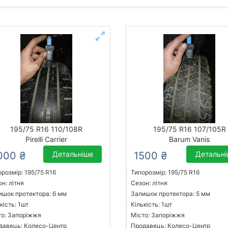
195/75 R16 110/108R
195/75 R16 107/105R
Pirelli Carrier
Barum Vanis
000 ₴
Детальніше
1500 ₴
Детальн
розмір: 195/75 R16
Типорозмір: 195/75 R16
н: літня
Сезон: літня
ишок протектора: 6 мм
Залишок протектора: 5 мм
кість: 1шт
Кількість: 1шт
то: Запоріжжя
Місто: Запоріжжя
давець: Колесо-Центр
Продавець: Колесо-Центр