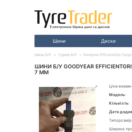
Шини
Диски
Шины Б/У
Гудиер Б/У
Goodyear EfficientGrip Carg
ШИНИ Б/У GOODYEAR EFFICIENTGRI
7 ММ
Ціна вказан
Модель
:
Кількість
:
Дата дода
Типорозмір
Ширина пр