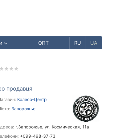
ри
ОПТ
RU
UA
ро продавця
агазин:
Колесо-Центр
істо:
Запорожье
дреса:
г.Запорожье, ул. Космическая, 11а
елефони:
+099-498-37-73