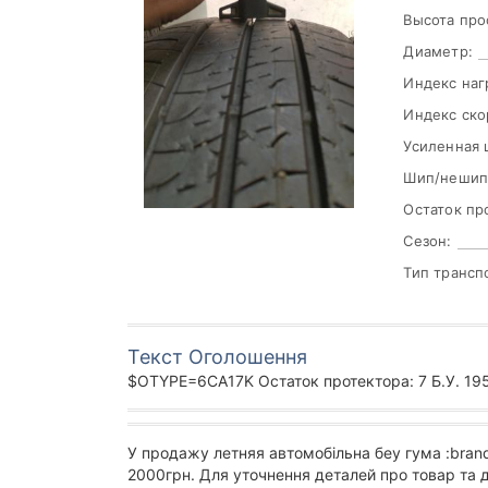
Высота про
Диаметр:
Индекс наг
Индекс ско
Усиленная 
Шип/нешип
Остаток пр
Сезон:
Тип трансп
Текст Оголошення
$OTYPE=6CA17K Остаток протектора: 7 Б.У. 195/
У продажу летняя автомобільна беу гума :bran
2000грн. Для уточнення деталей про товар та 