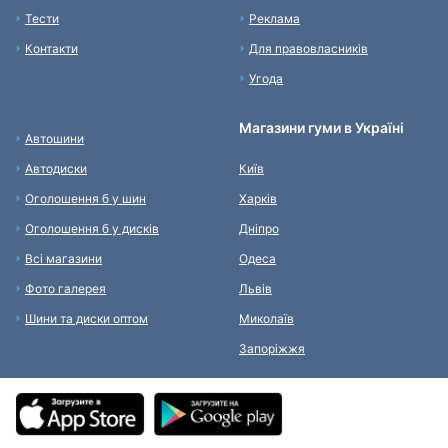
Тести
Реклама
Контакти
Для правовласників
Угода
Магазини гуми в Україні
Автошини
Автодиски
Київ
Оголошення б у шин
Харків
Оголошення б у дисків
Дніпро
Всі магазини
Одеса
Фото галерея
Львів
Шини та диски оптом
Миколаїв
Запоріжжя