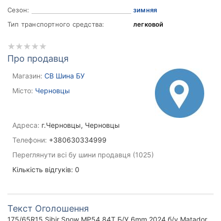
Сезон:
зимняя
Тип транспортного средства:
легковой
Про продавця
Магазин:
СВ Шина БУ
Місто:
Черновцы
Адреса:
г.Черновцы, Черновцы
Телефони:
+380630334999
Переглянути всі бу шини продавця (1025)
Кількість відгуків: 0
Текст Оголошення
175/65R15 Sibir Snow MP54 84T Б/У 6mm 2024 б/у Matador