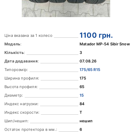
1100
грн.
Ціна вказана за 1 колесо
Модель
:
Matador MP-54 Sibir Snow
Кількість
:
3
Дата додавання
:
07.08.26
Типорозмір:
175/65 R15
Ширина профиля:
175
Высота профиля:
65
Диаметр:
15
Индекс нагрузки:
84
Индекс скорости:
T
Шип/нешип:
нешип
Остаток протектора в мм.:
6