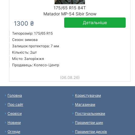
175/65 R15 84T
Matador MP-54 Sibir Snow
1300 ₴
Детальніше
Типорозмір: 175/65 R15
Сезон: зимова
Залишок протектора: 7 мм
Кількість: 2шт
Місто: Запоріжжя
Продавець: Колесо-Центр
(06.08.26)
Головна
Користувачам
Про сайт
Магазинам
Сервіси
Постачальникам
Новини
Параметри шин
Огляди
Параметри дисків