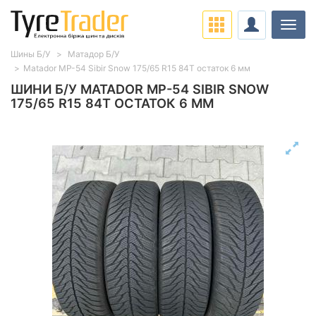
Навіг
Шины Б/У
Матадор Б/У
Matador MP-54 Sibir Snow 175/65 R15 84T остаток 6 мм
ШИНИ Б/У MATADOR MP-54 SIBIR SNOW
175/65 R15 84T ОСТАТОК 6 ММ