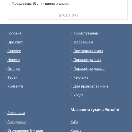
Продавець: iGum - шины и диски
(06.08.26)
Головна
Користувачам
Про сайт
Магазинам
Сервіси
Постачальникам
Новини
Параметри шин
Огляди
Параметри дисків
Тести
Реклама
Контакти
Для правовласників
Угода
Магазини гуми в Україні
Автошини
Автодиски
Київ
Оголошення б у шин
Харків