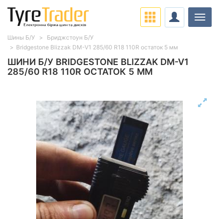
Навіг
Шины Б/У
Бриджстоун Б/У
Bridgestone Blizzak DM-V1 285/60 R18 110R остаток 5 мм
ШИНИ Б/У BRIDGESTONE BLIZZAK DM-V1
285/60 R18 110R ОСТАТОК 5 ММ