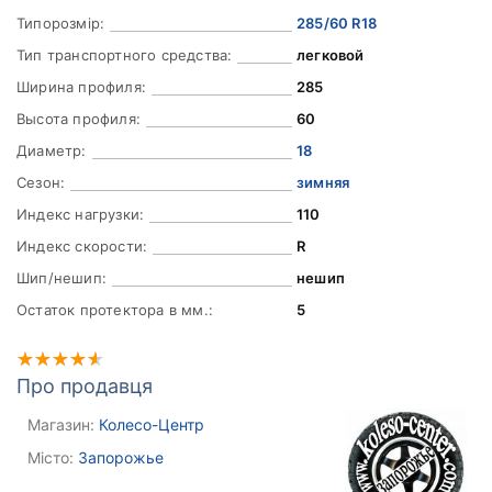
Типорозмір:
285/60 R18
Тип транспортного средства:
легковой
Ширина профиля:
285
Высота профиля:
60
Диаметр:
18
Сезон:
зимняя
Индекс нагрузки:
110
Индекс скорости:
R
Шип/нешип:
нешип
Остаток протектора в мм.:
5
Про продавця
Магазин:
Колесо-Центр
Місто:
Запорожье