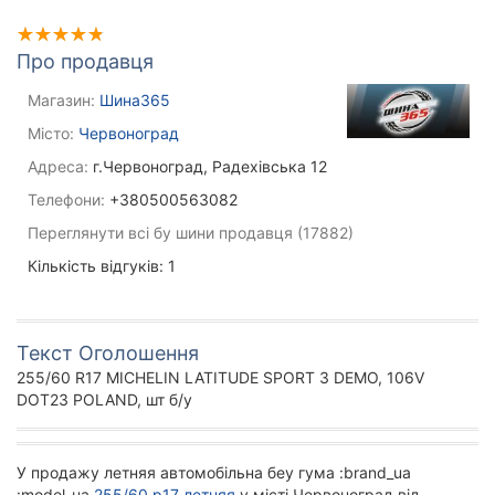
Про продавця
Магазин:
Шина365
Місто:
Червоноград
Адреса:
г.Червоноград, Радехівська 12
Телефони:
+380500563082
Переглянути всі бу шини продавця (17882)
Кількість відгуків: 1
Текст Оголошення
255/60 R17 MICHELIN LATITUDE SPORT 3 DEMO, 106V
DOT23 POLAND, шт б/у
У продажу летняя автомобільна беу гума :brand_ua
:model_ua
255/60 р17 летняя
у місті Червоноград від