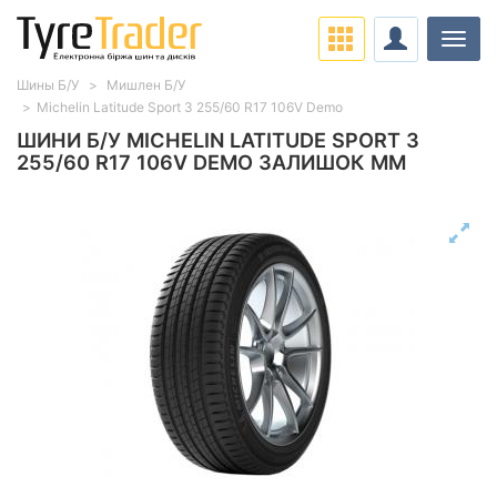
Навіг
Шины Б/У
Мишлен Б/У
Michelin Latitude Sport 3 255/60 R17 106V Demo
ШИНИ Б/У MICHELIN LATITUDE SPORT 3
255/60 R17 106V DEMO ЗАЛИШОК ММ