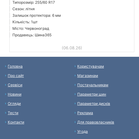
Типорозмір: 255/60 R17
Сезон: літня
Залишок протектора: 6 мм
Кількість: 1шт
Місто: Червоноград
Продавець: Шина365
(06.08.26)
Головна
Користувачам
Про сайт
Магазинам
Сервіси
Постачальникам
Новини
Параметри шин
Огляди
Параметри дисків
Тести
Реклама
Контакти
Для правовласників
Угода