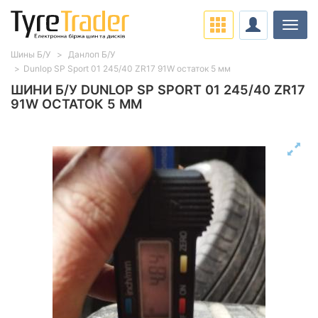
Навіг
Шины Б/У
Данлоп Б/У
Dunlop SP Sport 01 245/40 ZR17 91W остаток 5 мм
ШИНИ Б/У DUNLOP SP SPORT 01 245/40 ZR17
91W ОСТАТОК 5 ММ