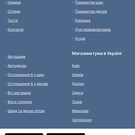
Новини
Параметри шин
Огляди
Параметри дисків
Тести
Реклама
Контакти
Для правовласників
Угода
Магазини гуми в Україні
Автошини
Автодиски
Київ
Оголошення б у шин
Харків
Оголошення б у дисків
Дніпро
Всі магазини
Одеса
Фото галерея
Львів
Шини та диски оптом
Миколаїв
Запоріжжя