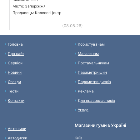
Місто: Запоріжжя
Продавець: Колесо-Центр
(08.08.26)
Головна
Користувачам
Про сайт
Магазинам
Сервіси
Постачальникам
Новини
Параметри шин
Огляди
Параметри дисків
Тести
Реклама
Контакти
Для правовласників
Угода
Магазини гуми в Україні
Автошини
Автодиски
Київ