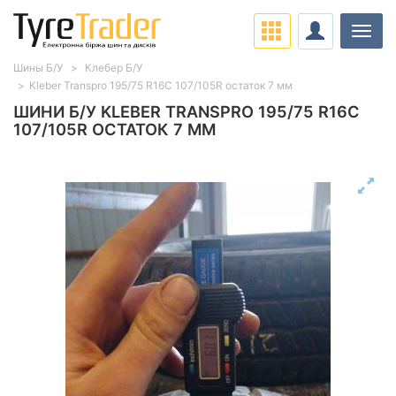
Навіг
Шины Б/У
Клебер Б/У
Kleber Transpro 195/75 R16C 107/105R остаток 7 мм
ШИНИ Б/У KLEBER TRANSPRO 195/75 R16C
107/105R ОСТАТОК 7 ММ