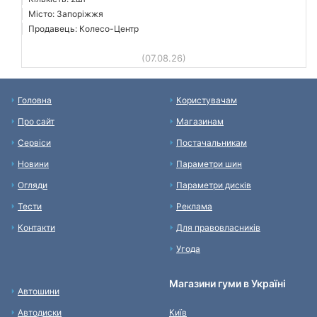
Місто: Запоріжжя
Продавець: Колесо-Центр
(07.08.26)
Головна
Користувачам
Про сайт
Магазинам
Сервіси
Постачальникам
Новини
Параметри шин
Огляди
Параметри дисків
Тести
Реклама
Контакти
Для правовласників
Угода
Магазини гуми в Україні
Автошини
Автодиски
Київ