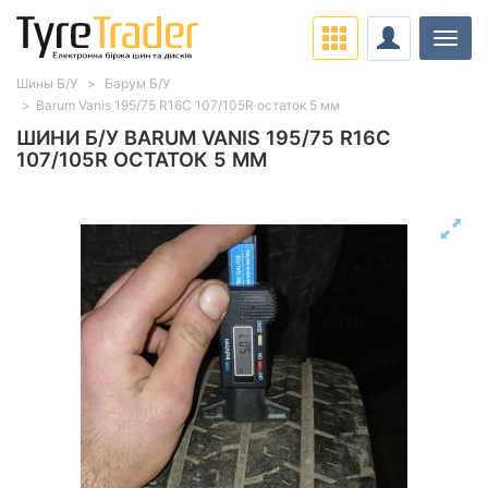
Навіг
Шины Б/У
Барум Б/У
Barum Vanis 195/75 R16C 107/105R остаток 5 мм
ШИНИ Б/У BARUM VANIS 195/75 R16C
107/105R ОСТАТОК 5 ММ