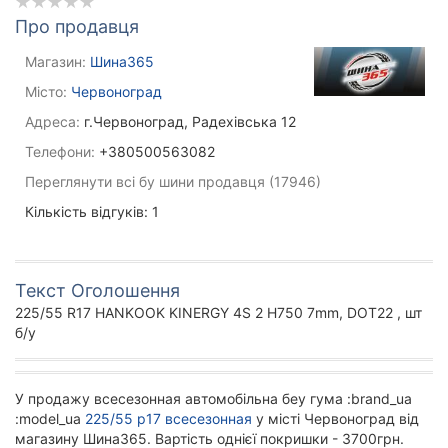
Про продавця
Магазин:
Шина365
Місто:
Червоноград
Адреса:
г.Червоноград, Радехівська 12
Телефони:
+380500563082
Переглянути всі бу шини продавця (17946)
Кількість відгуків: 1
Текст Оголошення
225/55 R17 HANKOOK KINERGY 4S 2 H750 7mm, DOT22 , шт
б/у
У продажу всесезонная автомобільна беу гума :brand_ua
:model_ua
225/55 р17 всесезонная
у місті Червоноград від
магазину Шина365. Вартість однієї покришки - 3700грн.