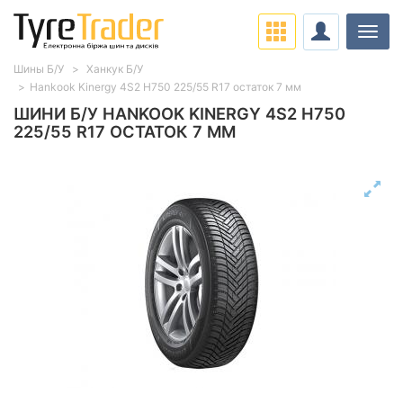
Навіг
Шины Б/У
Ханкук Б/У
Hankook Kinergy 4S2 H750 225/55 R17 остаток 7 мм
ШИНИ Б/У HANKOOK KINERGY 4S2 H750
225/55 R17 ОСТАТОК 7 ММ