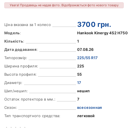
Увага! Продавець не надав фото. Відображається фото нового товару
3700
грн.
Ціна вказана за 1 колесо
Модель
:
Hankook Kinergy 4S2 H750
Кількість
:
1
Дата додавання
:
07.08.26
Типорозмір:
225/55 R17
Ширина профиля:
225
Высота профиля:
55
Диаметр:
17
Шип/нешип:
нешип
Остаток протектора в мм.:
7
Сезон:
всесезонная
Тип транспортного средства:
легковой