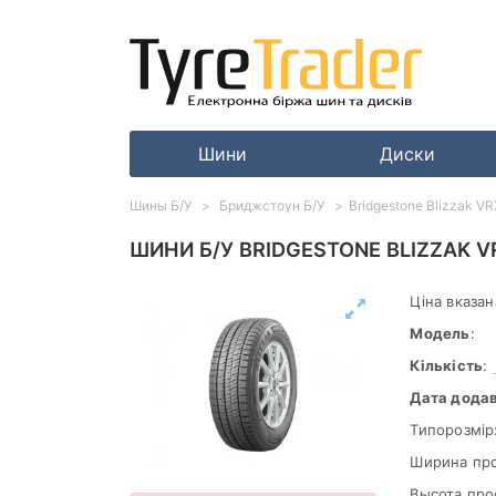
Шини
Диски
Шины Б/У
Бриджстоун Б/У
Bridgestone Blizzak V
ШИНИ Б/У BRIDGESTONE BLIZZAK V
Ціна вказан
Модель
:
Кількість
:
Дата дода
Типорозмір
Ширина пр
Высота про