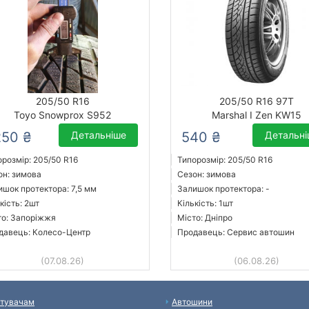
205/50 R16
205/50 R16 97T
Toyo Snowprox S952
Marshal I Zen KW15
250 ₴
Детальніше
540 ₴
Детальн
орозмір: 205/50 R16
Типорозмір: 205/50 R16
он: зимова
Сезон: зимова
ишок протектора: 7,5 мм
Залишок протектора: -
кість: 2шт
Кількість: 1шт
то: Запоріжжя
Місто: Дніпро
давець: Колесо-Центр
Продавець: Сервис автошин
(07.08.26)
(06.08.26)
тувачам
Автошини