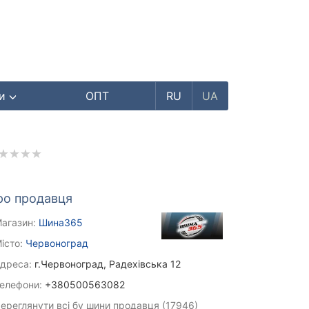
ри
ОПТ
RU
UA
ро продавця
агазин:
Шина365
істо:
Червоноград
дреса:
г.Червоноград, Радехівська 12
елефони:
+380500563082
ереглянути всі бу шини продавця (17946)