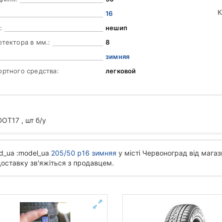
К
16
:
нешип
отектора в мм.:
8
зимняя
ортного средства:
легковой
OT17 , шт б/у
d_ua :model_ua
205/50 р16 зимняя
у місті Червоноград від магаз
доставку зв'яжіться з продавцем.