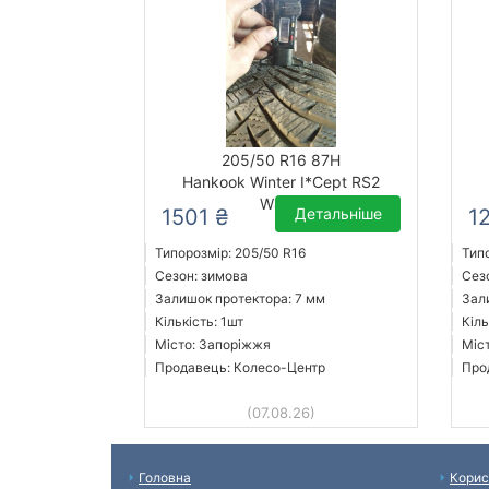
205/50 R16 87H
Hankook Winter I*Cept RS2
W452
1501 ₴
Детальніше
1
Типорозмір: 205/50 R16
Тип
Сезон: зимова
Сез
Залишок протектора: 7 мм
Зал
Кількість: 1шт
Кіль
Місто: Запоріжжя
Міс
Продавець: Колесо-Центр
Про
(07.08.26)
Головна
Корис