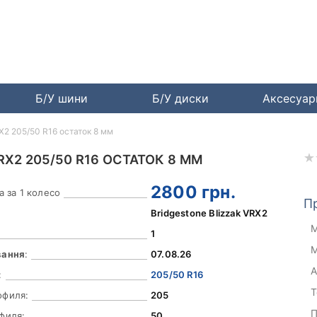
Б/У шини
Б/У диски
Аксесуа
RX2 205/50 R16 остаток 8 мм
RX2 205/50 R16 ОСТАТОК 8 ММ
2800
грн.
а за 1 колесо
П
Bridgestone Blizzak VRX2
М
1
М
вання
:
07.08.26
А
:
205/50 R16
Т
офиля:
205
П
филя:
50