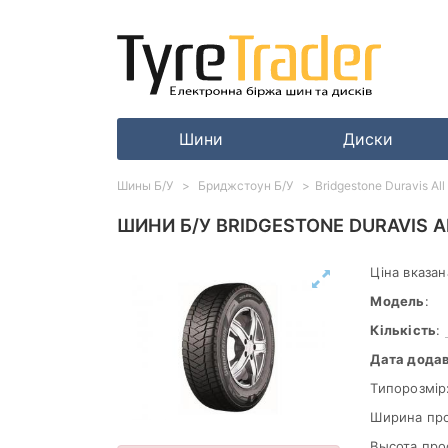
Шини
Диски
Шины Б/У
Бриджстоун Б/У
Bridgestone Duravis Al
ШИНИ Б/У BRIDGESTONE DURAVIS A
Ціна вказан
Модель
:
Кількість
:
Дата дода
Типорозмір
Ширина пр
Высота про