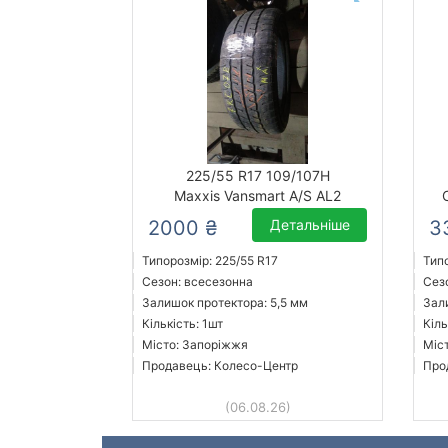
225/55 R17 109/107H
Maxxis Vansmart A/S AL2
2000 ₴
Детальніше
3
Типорозмір: 225/55 R17
Типо
Сезон: всесезонна
Сез
Залишок протектора: 5,5 мм
Зал
Кількість: 1шт
Кіль
Місто: Запоріжжя
Міс
Продавець: Колесо-Центр
Про
(06.08.26)