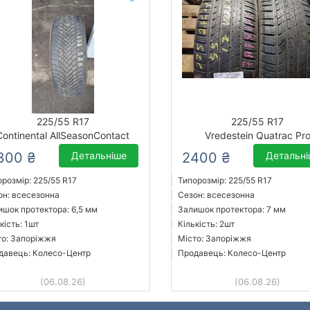
225/55 R17
225/55 R17
Continental AllSeasonContact
Vredestein Quatrac Pr
300 ₴
Детальніше
2400 ₴
Детальн
розмір: 225/55 R17
Типорозмір: 225/55 R17
он: всесезонна
Сезон: всесезонна
ишок протектора: 6,5 мм
Залишок протектора: 7 мм
кість: 1шт
Кількість: 2шт
то: Запоріжжя
Місто: Запоріжжя
давець: Колесо-Центр
Продавець: Колесо-Центр
(06.08.26)
(06.08.26)