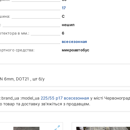
17
шина:
C
:
нешип
отектора в мм.:
6
всесезонная
ортного средства:
микроавтобус
 6mm, DOT21 , шт б/у
:brand_ua :model_ua
225/55 р17 всесезонная
у місті Червоноград
о товар та доставку зв'яжіться з продавцем.