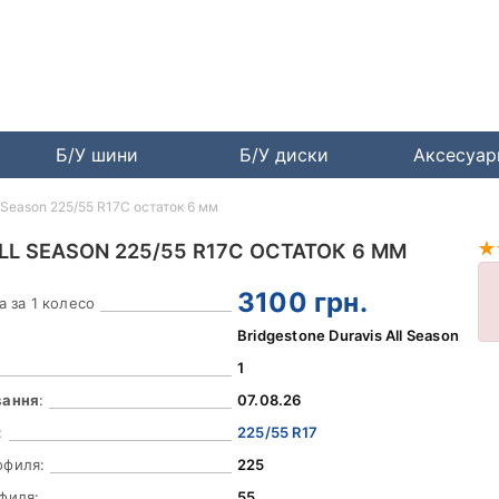
Б/У шини
Б/У диски
Аксесуа
l Season 225/55 R17C остаток 6 мм
LL SEASON 225/55 R17C ОСТАТОК 6 ММ
3100
грн.
а за 1 колесо
Bridgestone Duravis All Season
1
вання
:
07.08.26
:
225/55 R17
офиля:
225
филя:
55