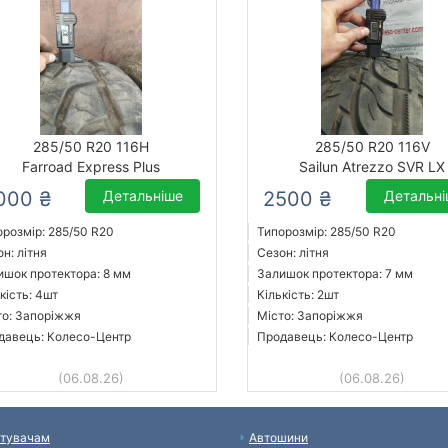
285/50 R20 116H
285/50 R20 116V
Farroad Express Plus
Sailun Atrezzo SVR LX
000 ₴
Детальніше
2500 ₴
Детальн
орозмір: 285/50 R20
Типорозмір: 285/50 R20
н: літня
Сезон: літня
ишок протектора: 8 мм
Залишок протектора: 7 мм
кість: 4шт
Кількість: 2шт
то: Запоріжжя
Місто: Запоріжжя
давець: Колесо-Центр
Продавець: Колесо-Центр
(06.08.26)
(06.08.26)
тувачам
Автошини