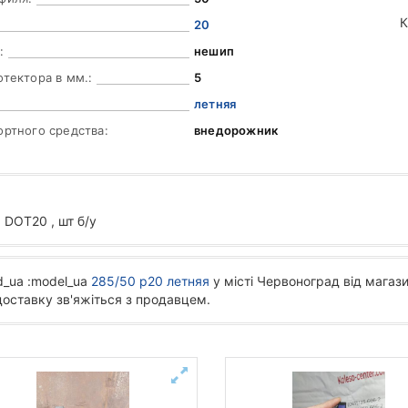
К
20
:
нешип
отектора в мм.:
5
летняя
ортного средства:
внедорожник
DOT20 , шт б/у
d_ua :model_ua
285/50 р20 летняя
у місті Червоноград від магази
доставку зв'яжіться з продавцем.