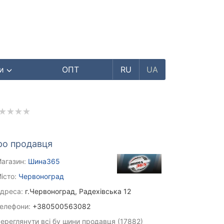
ри
ОПТ
RU
UA
ро продавця
агазин:
Шина365
істо:
Червоноград
дреса:
г.Червоноград, Радехівська 12
елефони:
+380500563082
ереглянути всі бу шини продавця (17882)