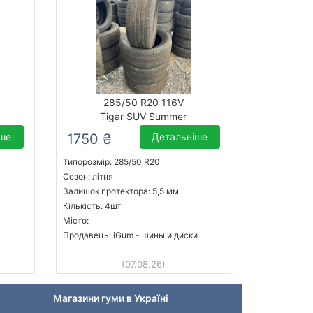
285/50 R20 116V
Tigar SUV Summer
іше
1750 ₴
Детальніше
Типорозмір: 285/50 R20
Сезон: літня
Залишок протектора: 5,5 мм
Кількість: 4шт
Місто:
Продавець: iGum - шины и диски
(07.08.26)
Магазини гуми в Україні