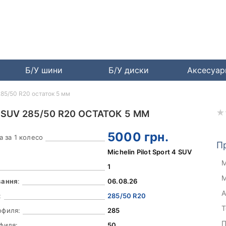
Б/У шини
Б/У диски
Аксесуа
 285/50 R20 остаток 5 мм
 SUV 285/50 R20 ОСТАТОК 5 ММ
5000
грн.
а за 1 колесо
П
Michelin Pilot Sport 4 SUV
М
1
М
вання
:
06.08.26
А
:
285/50 R20
Т
офиля:
285
П
филя:
50