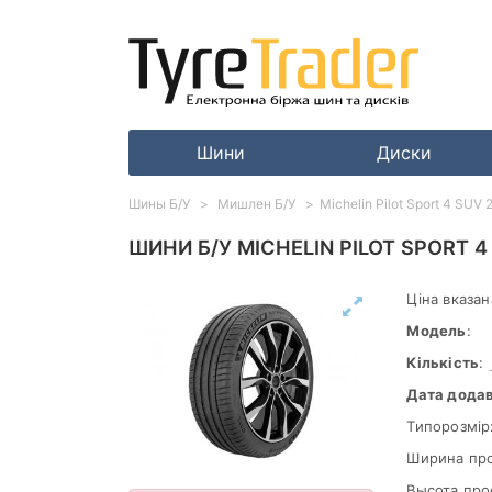
Шини
Диски
Шины Б/У
Мишлен Б/У
Michelin Pilot Sport 4 SUV
ШИНИ Б/У MICHELIN PILOT SPORT 4
Ціна вказан
Модель
:
Кількість
:
Дата дода
Типорозмір
Ширина пр
Высота про