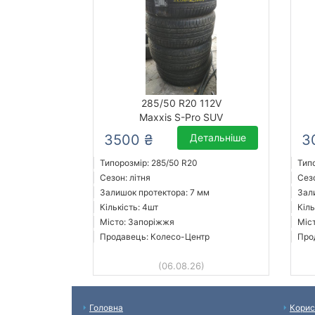
285/50 R20 112V
Maxxis S-Pro SUV
3500 ₴
Детальніше
3
Типорозмір: 285/50 R20
Тип
Сезон: літня
Сезо
Залишок протектора: 7 мм
Зал
Кількість: 4шт
Кіль
Місто: Запоріжжя
Міс
Продавець: Колесо-Центр
Про
(06.08.26)
Головна
Корис