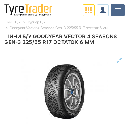
Навіг
Шины Б/У
Гудиер Б/У
Goodyear Vector 4 Seasons Gen-3 225/55 R17 остаток 6 мм
ШИНИ Б/У GOODYEAR VECTOR 4 SEASONS
GEN-3 225/55 R17 ОСТАТОК 6 ММ