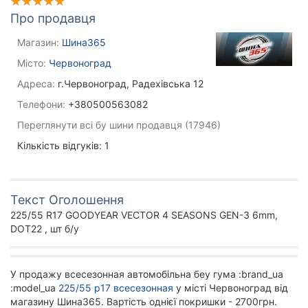
Про продавця
Магазин:
Шина365
Місто:
Червоноград
Адреса:
г.Червоноград, Радехівська 12
Телефони:
+380500563082
Переглянути всі бу шини продавця (17946)
Кількість відгуків: 1
Текст Оголошення
225/55 R17 GOODYEAR VECTOR 4 SEASONS GEN-3 6mm,
DOT22 , шт б/у
У продажу всесезонная автомобільна беу гума :brand_ua
:model_ua
225/55 р17 всесезонная
у місті Червоноград від
магазину Шина365. Вартість однієї покришки - 2700грн.