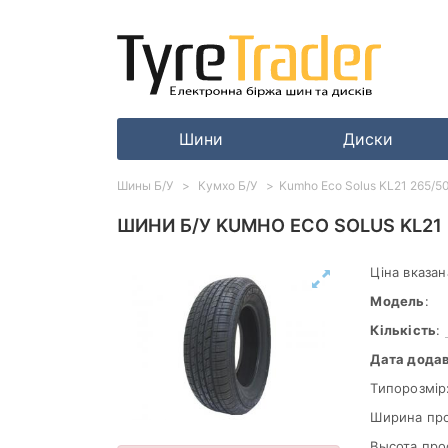
Шини
Диски
Шины Б/У
Кумхо Б/У
Kumho Eco Solus KL21 265/5
ШИНИ Б/У KUMHO ECO SOLUS KL21 
Ціна вказан
Модель
:
Кількість
:
Дата дода
Типорозмір
Ширина пр
Высота про