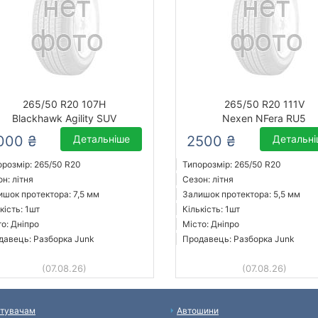
265/50 R20 107H
265/50 R20 111V
Blackhawk Agility SUV
Nexen NFera RU5
000 ₴
Детальніше
2500 ₴
Детальн
орозмір: 265/50 R20
Типорозмір: 265/50 R20
н: літня
Сезон: літня
ишок протектора: 7,5 мм
Залишок протектора: 5,5 мм
кість: 1шт
Кількість: 1шт
о: Дніпро
Місто: Дніпро
давець: Разборка Junk
Продавець: Разборка Junk
(07.08.26)
(07.08.26)
тувачам
Автошини