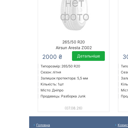
265/50 R20
Airsun Aresta ZG02
2000 ₴
Детальніше
3
Типорозмір: 265/50 R20
Тип
Сезон: літня
Сезо
Залишок протектора: 5,5 мм
Зал
Кількість: 1шт
Кіль
Місто: Дніпро
Міст
Продавець: Разборка Junk
Про
(07.08.26)
Головна
Корис