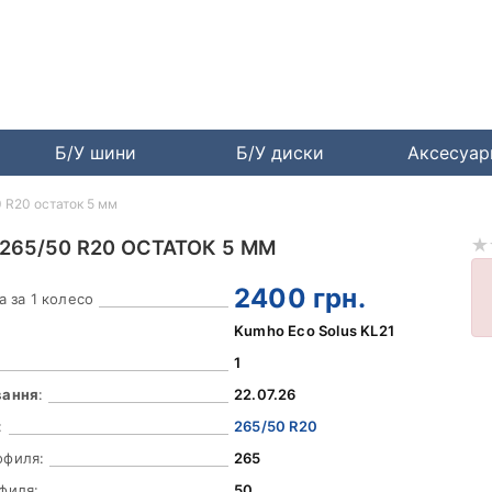
Б/У шини
Б/У диски
Аксесуа
0 R20 остаток 5 мм
265/50 R20 ОСТАТОК 5 ММ
2400
грн.
а за 1 колесо
Kumho Eco Solus KL21
1
вання
:
22.07.26
:
265/50 R20
офиля:
265
филя:
50