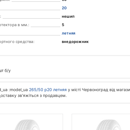
20
:
нешип
отектора в мм.:
5
летняя
ортного средства:
внедорожник
т б/у
d_ua :model_ua
265/50 р20 летняя
у місті Червоноград від магази
доставку зв'яжіться з продавцем.