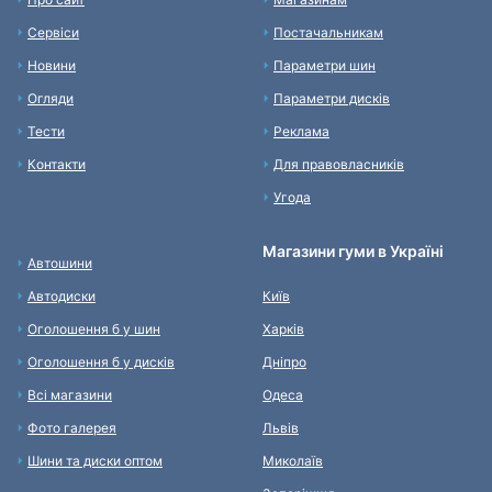
Сервіси
Постачальникам
Новини
Параметри шин
Огляди
Параметри дисків
Тести
Реклама
Контакти
Для правовласників
Угода
Магазини гуми в Україні
Автошини
Автодиски
Київ
Оголошення б у шин
Харків
Оголошення б у дисків
Дніпро
Всі магазини
Одеса
Фото галерея
Львів
Шини та диски оптом
Миколаїв