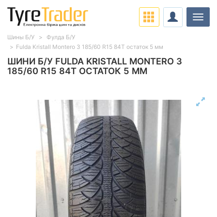
Навіг
Шины Б/У
Фулда Б/У
Fulda Kristall Montero 3 185/60 R15 84T остаток 5 мм
ШИНИ Б/У FULDA KRISTALL MONTERO 3
185/60 R15 84T ОСТАТОК 5 ММ