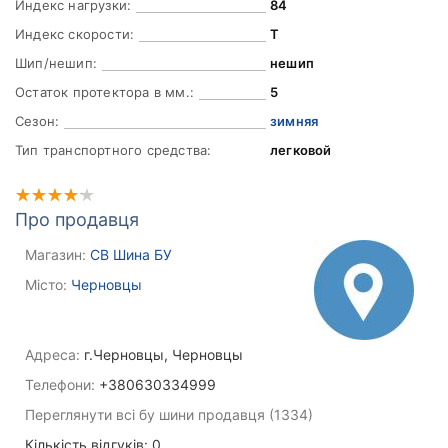
Индекс нагрузки:
84
Индекс скорости:
T
Шип/нешип:
нешип
Остаток протектора в мм.:
5
Сезон:
зимняя
Тип транспортного средства:
легковой
Про продавця
Магазин:
СВ Шина БУ
Місто:
Черновцы
Адреса:
г.Черновцы, Черновцы
Телефони:
+380630334999
Переглянути всі бу шини продавця (1334)
Кількість відгуків: 0