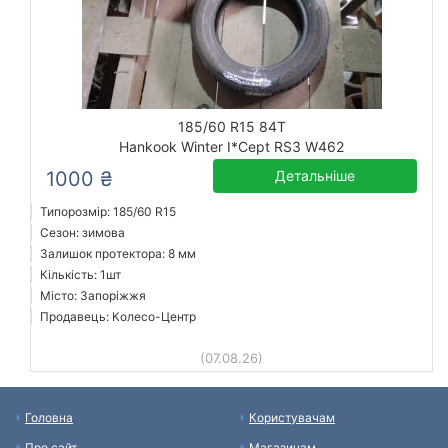
185/60 R15 84T
Hankook Winter I*Cept RS3 W462
1000 ₴
Детальніше
Типорозмір: 185/60 R15
Сезон: зимова
Залишок протектора: 8 мм
Кількість: 1шт
Місто: Запоріжжя
Продавець: Колесо-Центр
(07.08.26)
Головна
Користувачам
Про сайт
Магазинам