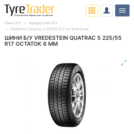
Навіг
Шины Б/У
Фредештайн Б/У
Vredestein Quatrac 5 225/55 R17 остаток 6 мм
ШИНИ Б/У VREDESTEIN QUATRAC 5 225/55
R17 ОСТАТОК 6 ММ