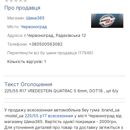
Про продавця
Магазин:
Шина365
Місто:
Червоноград
Адреса:
г.Червоноград, Радехівська 12
Телефони:
+380500563082
Переглянути всі бу шини продавця (17946)
Кількість відгуків: 1
Текст Оголошення
225/55 R17 VREDESTEIN QUATRAC 5 6mm, DOT18 , шт б/у
У продажу всесезонная автомобільна беу гума :brand_ua
:model_ua
225/55 р17 всесезонная
у місті Червоноград від
магазину Шина365. Вартість однієї покришки - 2000грн.
Для уточнення деталей про товар та доставку зв'яжіться з