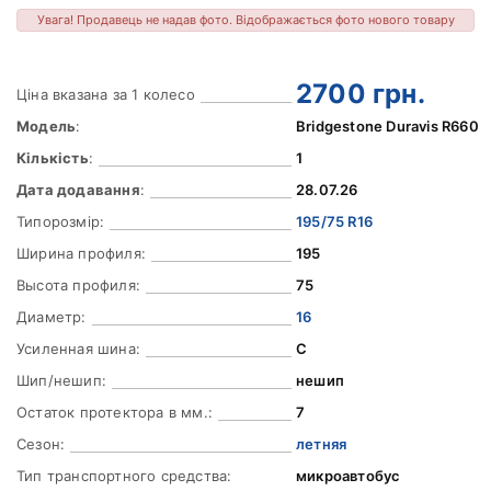
Увага! Продавець не надав фото. Відображається фото нового товару
2700
грн.
Ціна вказана за 1 колесо
Модель
:
Bridgestone Duravis R660
Кількість
:
1
Дата додавання
:
28.07.26
Типорозмір:
195/75 R16
Ширина профиля:
195
Высота профиля:
75
Диаметр:
16
Усиленная шина:
C
Шип/нешип:
нешип
Остаток протектора в мм.:
7
Сезон:
летняя
Тип транспортного средства:
микроавтобус