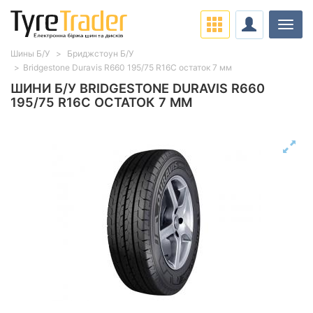
Навіг
Шины Б/У
Бриджстоун Б/У
Bridgestone Duravis R660 195/75 R16C остаток 7 мм
ШИНИ Б/У BRIDGESTONE DURAVIS R660
195/75 R16C ОСТАТОК 7 ММ