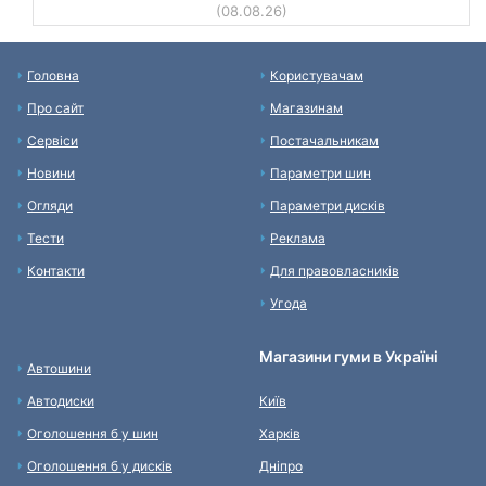
(08.08.26)
Головна
Користувачам
Про сайт
Магазинам
Сервіси
Постачальникам
Новини
Параметри шин
Огляди
Параметри дисків
Тести
Реклама
Контакти
Для правовласників
Угода
Магазини гуми в Україні
Автошини
Автодиски
Київ
Оголошення б у шин
Харків
Оголошення б у дисків
Дніпро