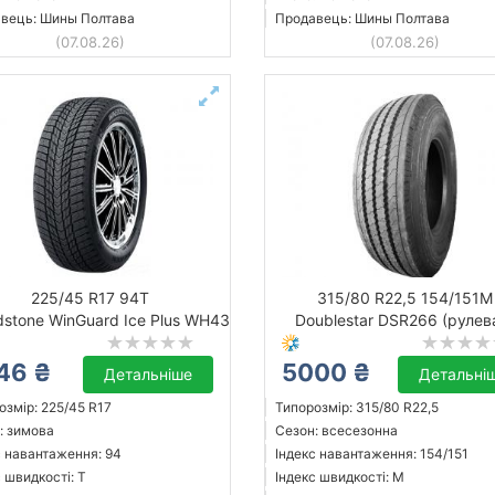
вець: Шины Полтава
Продавець: Шины Полтава
(07.08.26)
(07.08.26)
225/45 R17 94T
315/80 R22,5 154/151M
stone WinGuard Ice Plus WH43
Doublestar DSR266 (рулев
46 ₴
5000 ₴
Детальніше
Детальні
озмір: 225/45 R17
Типорозмір: 315/80 R22,5
: зимова
Сезон: всесезонна
с навантаження: 94
Індекс навантаження: 154/151
 швидкості: T
Індекс швидкості: M