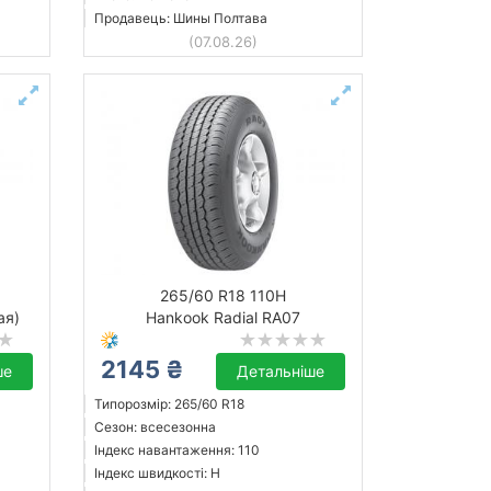
Продавець: Шины Полтава
(07.08.26)
265/60 R18 110H
ая)
Hankook Radial RA07
2145 ₴
ше
Детальніше
Типорозмір: 265/60 R18
Сезон: всесезонна
Індекс навантаження: 110
Індекс швидкості: H