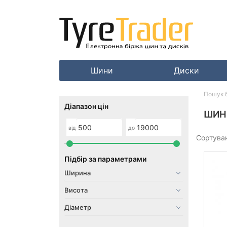
Шини
Диски
Пошук 
Діапазон цін
ШИНИ
від
до
Сортува
Підбір за параметрами