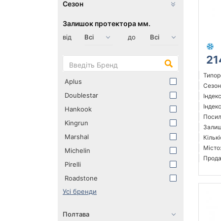
Сезон
Залишок протектора мм.
від
до
21
Типор
Aplus
Сезон
Doublestar
Індек
Індекс
Hankook
Посил
Kingrun
Залиш
Marshal
Кількі
Місто
Michelin
Прода
Pirelli
Roadstone
Усі бренди