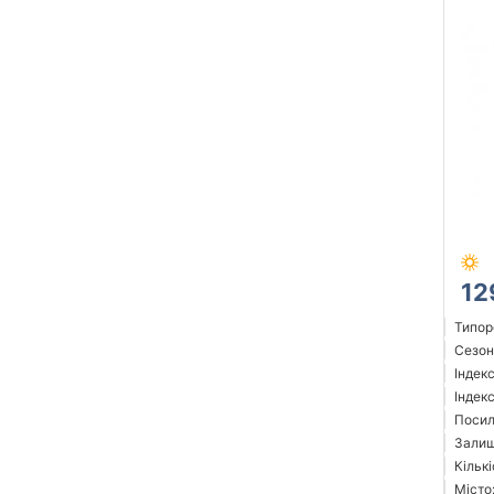
12
Типор
Сезон:
Індек
Індек
Посил
Залиш
Кількі
Місто