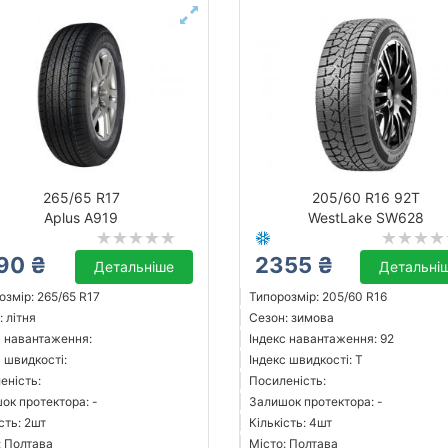
265/65 R17
205/60 R16 92T
Aplus A919
WestLake SW628
90 ₴
2355 ₴
Детальніше
Детальні
озмір: 265/65 R17
Типорозмір: 205/60 R16
 літня
Сезон: зимова
с навантаження:
Індекс навантаження: 92
с швидкості:
Індекс швидкості: T
еність:
Посиленість:
ок протектора: -
Залишок протектора: -
сть: 2шт
Кількість: 4шт
: Полтава
Місто: Полтава