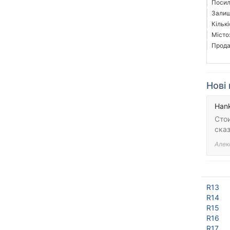
Посил
Залиш
Кількі
Місто
Прода
Нові 
Hank
Стои
сказ
Алек
R13
R14
R15
R16
R17