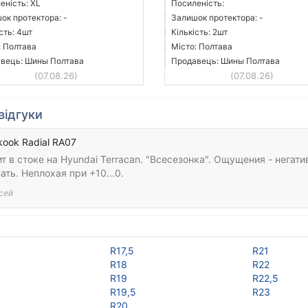
еність: XL
Посиленість:
ок протектора: -
Залишок протектора: -
сть: 4шт
Кількість: 2шт
: Полтава
Місто: Полтава
вець: Шины Полтава
Продавець: Шины Полтава
(07.08.26)
(07.08.26)
відгуки
ook Radial RA07
т в стоке на Hyundai Terracan. "Всесезонка". Ощущения - негат
ать. Неплохая при +10...0.
сей
R17,5
R21
R18
R22
R19
R22,5
R19,5
R23
R20