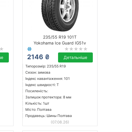
235/55 R19 101T
Yokohama Ice Guard IG51v
2146 ₴
ше
Детальніше
Типорозмір: 235/55 R19
Сезон: зимова
Індекс навантаження: 101
Індекс швидкості: T
Посиленість:
Залишок протектора: 8 мм
Кількість: 1шт
Місто: Полтава
Продавець: Шины Полтава
(07.08.26)