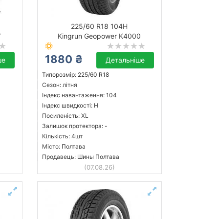
225/60 R18 104H
V
Kingrun Geopower K4000
1880 ₴
ше
Детальніше
Типорозмір: 225/60 R18
Сезон: літня
Індекс навантаження: 104
Індекс швидкості: H
Посиленість: XL
Залишок протектора: -
Кількість: 4шт
Місто: Полтава
Продавець: Шины Полтава
(07.08.26)