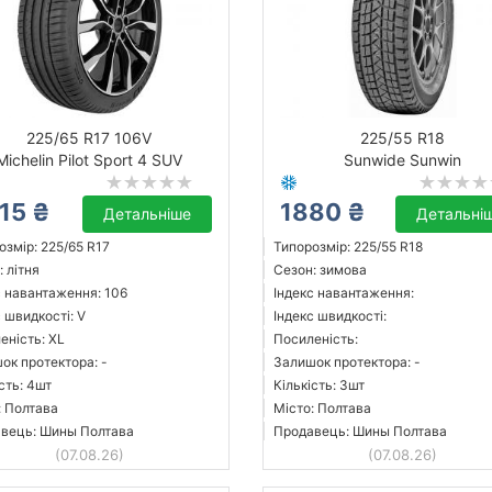
225/65 R17 106V
225/55 R18
Michelin Pilot Sport 4 SUV
Sunwide Sunwin
15 ₴
1880 ₴
Детальніше
Детальні
озмір: 225/65 R17
Типорозмір: 225/55 R18
 літня
Сезон: зимова
с навантаження: 106
Індекс навантаження:
 швидкості: V
Індекс швидкості:
еність: XL
Посиленість:
ок протектора: -
Залишок протектора: -
сть: 4шт
Кількість: 3шт
: Полтава
Місто: Полтава
вець: Шины Полтава
Продавець: Шины Полтава
(07.08.26)
(07.08.26)