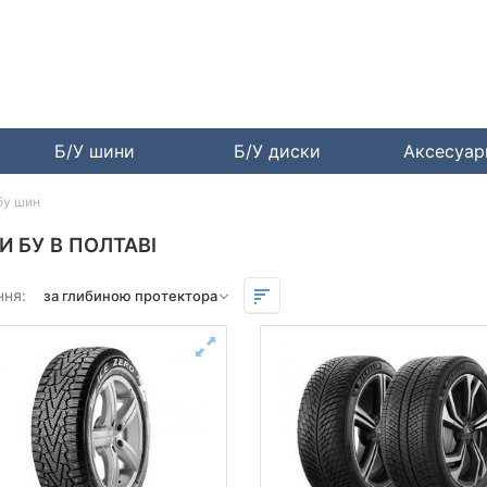
Б/У шини
Б/У диски
Аксесуа
бу шин
 БУ В ПОЛТАВІ
ння: