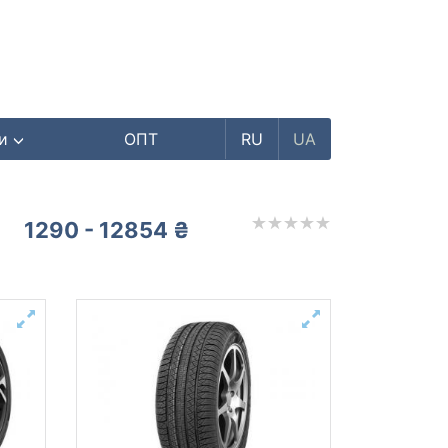
ри
ОПТ
RU
UA
1290 - 12854 ₴