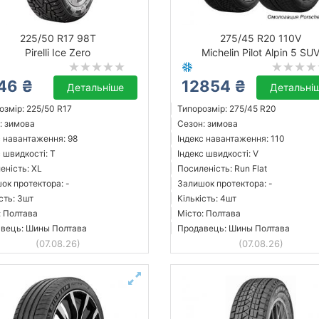
225/50 R17 98T
275/45 R20 110V
Pirelli Ice Zero
Michelin Pilot Alpin 5 SU
46 ₴
12854 ₴
Детальніше
Детальні
озмір: 225/50 R17
Типорозмір: 275/45 R20
: зимова
Сезон: зимова
с навантаження: 98
Індекс навантаження: 110
 швидкості: T
Індекс швидкості: V
еність: XL
Посиленість: Run Flat
ок протектора: -
Залишок протектора: -
сть: 3шт
Кількість: 4шт
: Полтава
Місто: Полтава
вець: Шины Полтава
Продавець: Шины Полтава
(07.08.26)
(07.08.26)