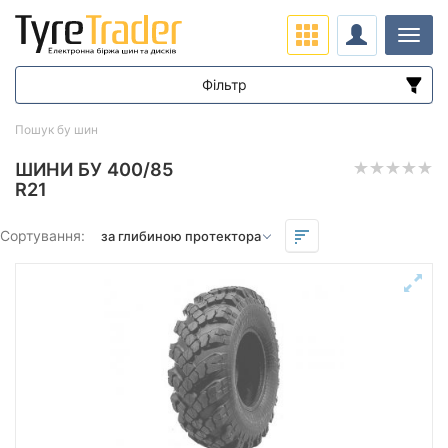
Навіг
Фільтр
Діапазон цін
Пошук бу шин
від
до
ШИНИ БУ 400/85
R21
Підбір за параметрами
Сортування:
Сезон
Залишок протектора мм.
від
до