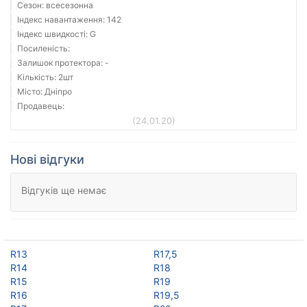
Сезон: всесезонна
Індекс навантаження: 142
Індекс швидкості: G
Посиленість:
Залишок протектора: -
Кількість: 2шт
Місто: Дніпро
Продавець:
(24.01.20)
Нові відгуки
Відгуків ще немає
R13
R17,5
R14
R18
R15
R19
R16
R19,5