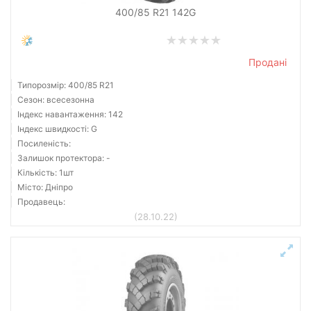
400/85 R21 142G
Accelera
Продані
Achilles
Типорозмір: 400/85 R21
Advance
Сезон: всесезонна
Advanta
Індекс навантаження: 142
Індекс швидкості: G
Aeolus
Посиленість:
Airsun
Залишок протектора: -
Amberway
Кількість: 1шт
Місто: Дніпро
Annaite
Продавець:
Усі бренди
(28.10.22)
Скинути
Підібрати