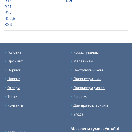
R17
R20
R21
R22
R22,5
R23
Головна
Користувачам
Про сайт
Магазинам
Сервіси
Постачальникам
Новини
Параметри шин
Огляди
Параметри дисків
Тести
Реклама
Контакти
Для правовласників
Угода
Магазини гуми в Україні
Автошини