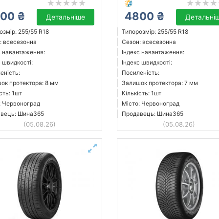
00 ₴
4800 ₴
Детальніше
Детальні
озмір: 255/55 R18
Типорозмір: 255/55 R18
: всесезонна
Сезон: всесезонна
с навантаження:
Індекс навантаження:
с швидкості:
Індекс швидкості:
еність:
Посиленість:
ок протектора: 8 мм
Залишок протектора: 7 мм
сть: 1шт
Кількість: 1шт
: Червоноград
Місто: Червоноград
вець: Шина365
Продавець: Шина365
(05.08.26)
(05.08.26)