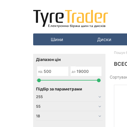
Шини
Диски
Пошук 
Діапазон цін
ВСЕС
від
до
Сортува
Підбір за параметрами