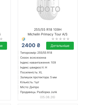
255/55 R18 109H
S
Michelin Primacy Tour A/S
2400 ₴
ше
Детальніше
Типорозмір: 255/55 R18
Сезон: всесезонна
Індекс навантаження: 109
Індекс швидкості: H
Посиленість: XL
Залишок протектора: 5 мм
Кількість: 1шт
Місто: Дніпро
Продавець: Разборка Junk
(05.08.26)