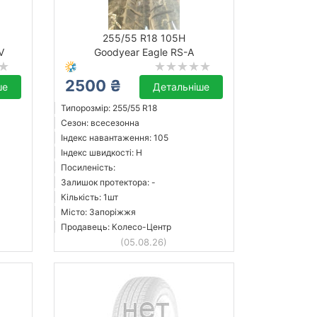
255/55 R18 105H
V
Goodyear Eagle RS-A
2500 ₴
ше
Детальніше
Типорозмір: 255/55 R18
Сезон: всесезонна
Індекс навантаження: 105
Індекс швидкості: H
Посиленість:
Залишок протектора: -
Кількість: 1шт
Місто: Запоріжжя
Продавець: Колесо-Центр
(05.08.26)