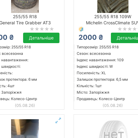
255/55 R18
255/55 R18 109W
General Tire Grabber AT3
Michelin CrossClimate SU
00 ₴
2000 ₴
Детальніше
Детальні
озмір: 255/55 R18
Типорозмір: 255/55 R18
: всесезонна
Сезон: всесезонна
с навантаження:
Індекс навантаження: 109
с швидкості:
Індекс швидкості: W
еність:
Посиленість: XL
ок протектора: 6 мм
Залишок протектора: 6,5 мм
сть: 4шт
Кількість: 1шт
: Запоріжжя
Місто: Запоріжжя
вець: Колесо-Центр
Продавець: Колесо-Центр
(05.08.26)
(05.08.26)