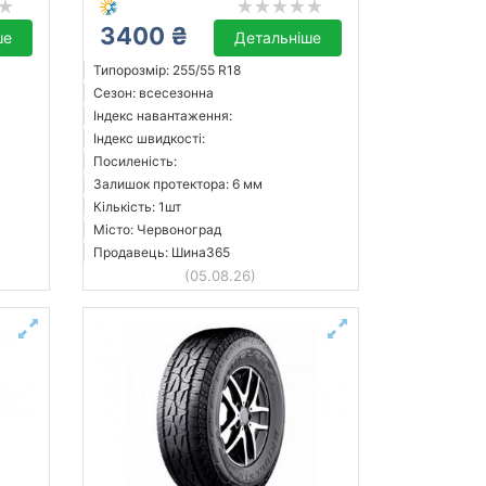
3400 ₴
ше
Детальніше
Типорозмір: 255/55 R18
Сезон: всесезонна
Індекс навантаження:
Індекс швидкості:
Посиленість:
Залишок протектора: 6 мм
Кількість: 1шт
Місто: Червоноград
Продавець: Шина365
(05.08.26)