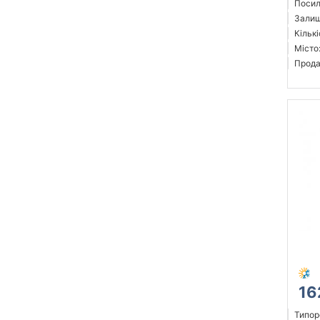
Посил
Залиш
Кількі
Місто
Прода
16
Типор