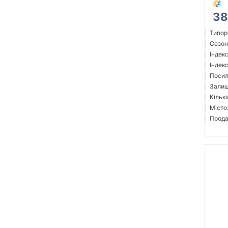
38
Типор
Сезон
Індек
Індек
Посил
Залиш
Кількі
Місто
Прода