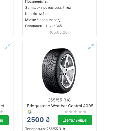
Посиленість:
Залишок протектора: 7 мм
Кількість: 1шт
Місто: Червоноград
Продавець: Шина365
(05.08.26)
255/55 R18
act
Bridgestone Weather Control A005
2500 ₴
ше
Детальніше
Типорозмір: 255/55 R18