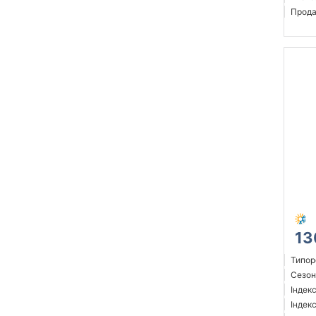
Прода
13
Типор
Сезон
Індек
Індекс