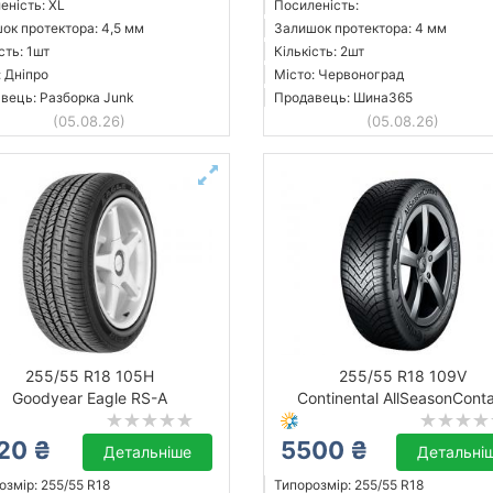
еність: XL
Посиленість:
ок протектора: 4,5 мм
Залишок протектора: 4 мм
сть: 1шт
Кількість: 2шт
: Дніпро
Місто: Червоноград
вець: Разборка Junk
Продавець: Шина365
(05.08.26)
(05.08.26)
255/55 R18 105H
255/55 R18 109V
Goodyear Eagle RS-A
Continental AllSeasonCont
20 ₴
5500 ₴
Детальніше
Детальні
озмір: 255/55 R18
Типорозмір: 255/55 R18