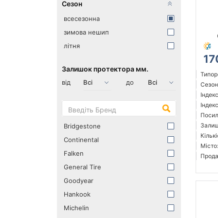
Сезон
всесезонна
зимова нешип
літня
17
Залишок протектора мм.
Типор
від
до
Сезон
Індек
Індек
Посил
Залиш
Bridgestone
Кількі
Continental
Місто
Falken
Прода
General Tire
Goodyear
Hankook
Michelin