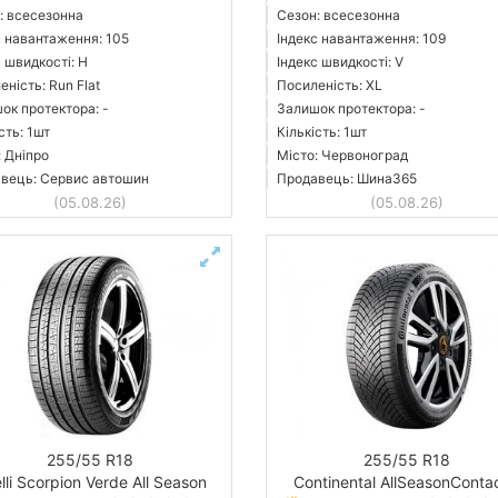
: всесезонна
Сезон: всесезонна
с навантаження: 105
Індекс навантаження: 109
с швидкості: H
Індекс швидкості: V
ність: Run Flat
Посиленість: XL
ок протектора: -
Залишок протектора: -
сть: 1шт
Кількість: 1шт
: Дніпро
Місто: Червоноград
вець: Сервис автошин
Продавець: Шина365
(05.08.26)
(05.08.26)
255/55 R18
255/55 R18
elli Scorpion Verde All Season
Continental AllSeasonConta