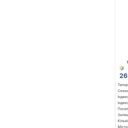
26
Типор
Сезон
Індек
Індек
Посил
Залиш
Кількі
Місто