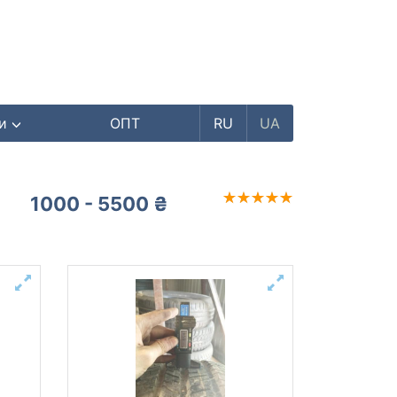
ри
ОПТ
RU
UA
1000 - 5500 ₴