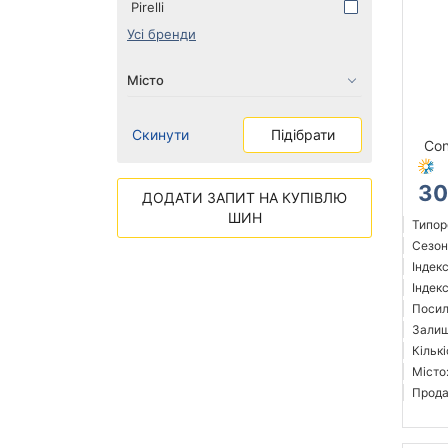
Pirelli
Усі бренди
Скинути
Підібрати
Con
30
ДОДАТИ ЗАПИТ НА КУПІВЛЮ
ШИН
Типор
Сезон
Індек
Індекс
Посил
Залиш
Кількі
Місто
Прода