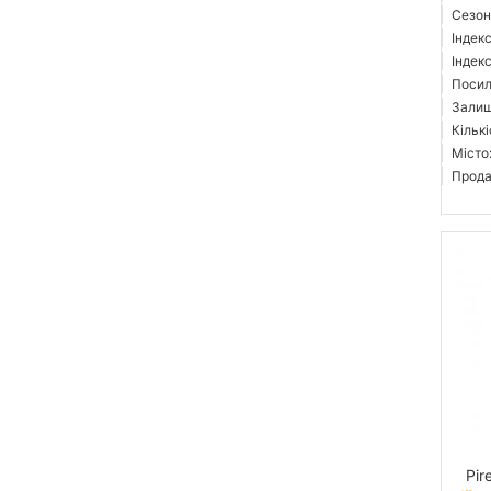
Сезон
Індек
Індек
Посиле
Залиш
Кількі
Місто
Прода
Pir