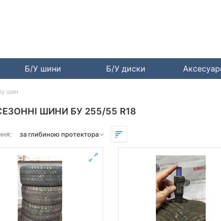
Б/У шини
Б/У диски
Аксесуа
бу шин
ЕЗОННІ ШИНИ БУ 255/55 R18
ння: