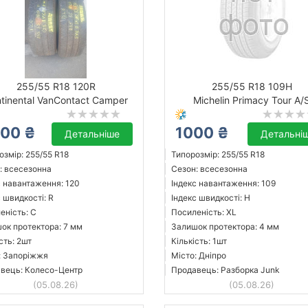
255/55 R18 120R
255/55 R18 109H
tinental VanContact Camper
Michelin Primacy Tour A/
00 ₴
1000 ₴
Детальніше
Детальні
озмір: 255/55 R18
Типорозмір: 255/55 R18
: всесезонна
Сезон: всесезонна
с навантаження: 120
Індекс навантаження: 109
 швидкості: R
Індекс швидкості: H
еність: C
Посиленість: XL
ок протектора: 7 мм
Залишок протектора: 4 мм
сть: 2шт
Кількість: 1шт
: Запоріжжя
Місто: Дніпро
вець: Колесо-Центр
Продавець: Разборка Junk
(05.08.26)
(05.08.26)