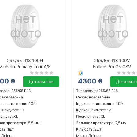
255/55 R18 109H
255/55 R18 109V
Michelin Primacy Tour A/S
Falken Pro G5 CSV
00 ₴
4300 ₴
Детальніше
Детальні
озмір: 255/55 R18
Типорозмір: 255/55 R18
: всесезонна
Сезон: всесезонна
с навантаження: 109
Індекс навантаження: 109
с швидкості: H
Індекс швидкості: V
еність: XL
Посиленість: XL
ок протектора: 5,5 мм
Залишок протектора: 7,5 мм
сть: 1шт
Кількість: 2шт
: Дніпро
Місто: Дніпро