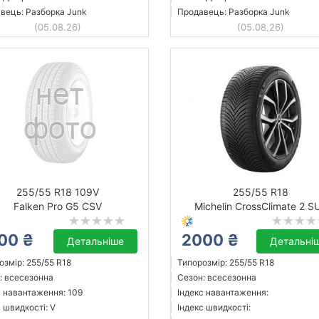
вець: Разборка Junk
Продавець: Разборка Junk
(05.08.26)
(05.08.26)
255/55 R18 109V
255/55 R18
Falken Pro G5 CSV
Michelin CrossClimate 2 S
00 ₴
2000 ₴
Детальніше
Детальні
озмір: 255/55 R18
Типорозмір: 255/55 R18
: всесезонна
Сезон: всесезонна
с навантаження: 109
Індекс навантаження:
 швидкості: V
Індекс швидкості: