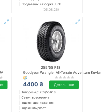
Продавець: Разборка Junk
(05.08.26)
255/55 R18
UV
Goodyear Wrangler All-Terrain Adventure Kevlar
4400 ₴
ше
Детальніше
Типорозмір: 255/55 R18
Сезон: всесезонна
Індекс навантаження:
Індекс швидкості: