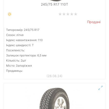
зимова шип
245/75 R17 110T
літня
Залишок протектора мм.
Продані
від
до
Типорозмір: 245/75 R17
Сезон: літня
Індекс навантаження: 110
Індекс швидкості: T
Accelera
Посиленість:
Achilles
Залишок протектора: 6,5 мм
Кількість: 2шт
Advance
Місто: Запоріжжя
Advanta
Продавець:
Aeolus
(28.08.24)
Airsun
Amberway
Annaite
Усі бренди