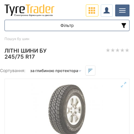
Навіг
Фільтр
Діапазон цін
Пошук бу шин
від
до
ЛІТНІ ШИНИ БУ
245/75 R17
Підбір за параметрами
Сортування:
Сезон
всесезонна
зимова нешип