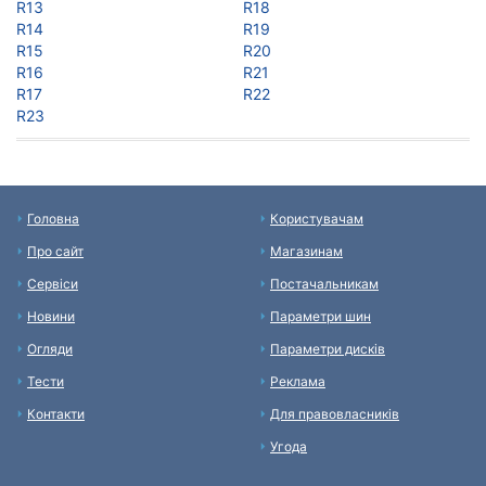
R13
R18
R14
R19
R15
R20
R16
R21
R17
R22
R23
Головна
Користувачам
Про сайт
Магазинам
Сервіси
Постачальникам
Новини
Параметри шин
Огляди
Параметри дисків
Тести
Реклама
Контакти
Для правовласників
Угода