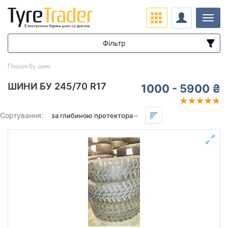
Навіг
Фільтр
Діапазон цін
Пошук бу шин
від
до
ШИНИ БУ 245/70 R17
1000 - 5900 ₴
Підбір за параметрами
Сортування:
Сезон
Залишок протектора мм.
від
до