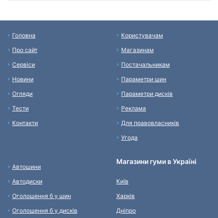
Головна
Користувачам
Про сайт
Магазинам
Сервіси
Постачальникам
Новини
Параметри шин
Огляди
Параметри дисків
Тести
Реклама
Контакти
Для правовласників
Угода
Магазини гуми в Україні
Автошини
Автодиски
Київ
Оголошення б у шин
Харків
Оголошення б у дисків
Дніпро