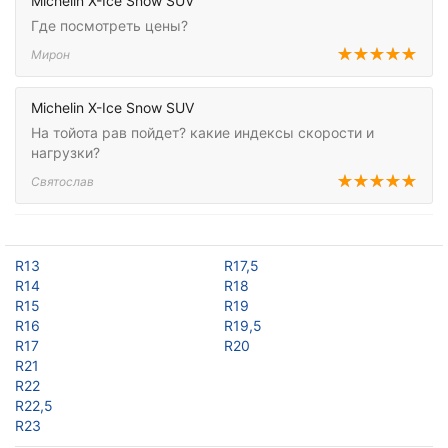
Michelin X-Ice Snow SUV
Где посмотреть цены?
Мирон
Michelin X-Ice Snow SUV
На тойота рав пойдет? какие индексы скорости и
нагрузки?
Святослав
R13
R17,5
R14
R18
R15
R19
R16
R19,5
R17
R20
R21
R22
R22,5
R23