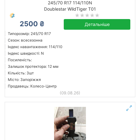
245/70 R17 114/110N
Doublestar WildTiger T01
2500 ₴
Cooper
Детальніше
Dextero
Типорозмір: 245/70 R17
Сезон: всесезонна
Doublestar
Індекс навантаження: 114/110
Goodyear
Індекс швидкості: N
Michelin
Посиленість:
Залишок протектора: 12 мм
Triangle
Кількість: 3шт
Усі бренди
Місто: Запоріжжя
Продавець: Колесо-Центр
(09.08.26)
Скинути
Підібрати