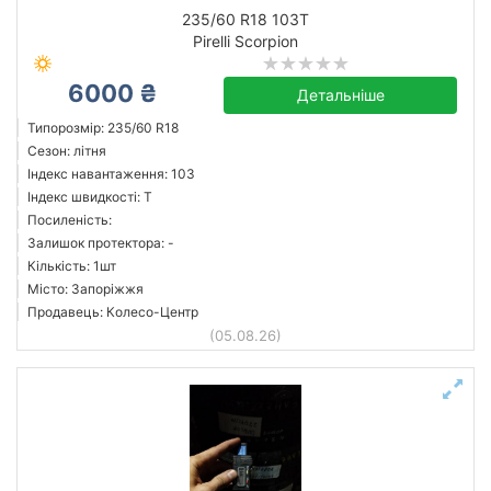
літня
235/60 R18 103T
Pirelli Scorpion
Залишок протектора мм.
6000 ₴
від
до
Детальніше
Типорозмір: 235/60 R18
Сезон: літня
Індекс навантаження: 103
Barum
Індекс швидкості: T
Bridgestone
Посиленість:
Залишок протектора: -
Continental
Кількість: 1шт
Dunlop
Місто: Запоріжжя
Falken
Продавець: Колесо-Центр
(05.08.26)
Fulda
Fuzion
Goodyear
Усі бренди