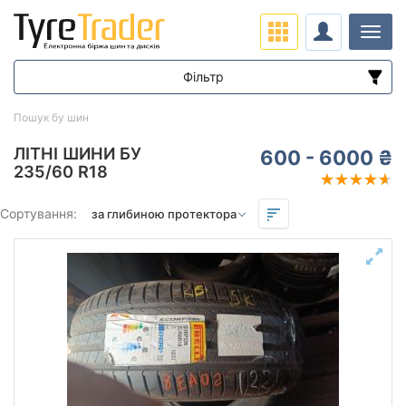
Навіг
Фільтр
Діапазон цін
Пошук бу шин
від
до
ЛІТНІ ШИНИ БУ
600 - 6000 ₴
235/60 R18
Підбір за параметрами
Сортування:
Сезон
всесезонна
зимова нешип