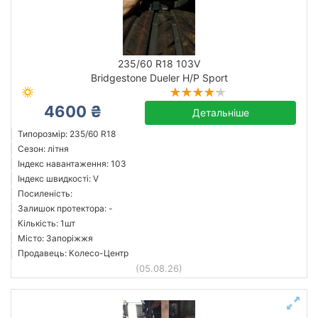
Скинути
Підібрати
235/60 R18 103V
Bridgestone Dueler H/P Sport
4600 ₴
Детальніше
Типорозмір: 235/60 R18
Сезон: літня
Індекс навантаження: 103
Індекс швидкості: V
Посиленість:
Залишок протектора: -
Кількість: 1шт
Місто: Запоріжжя
Продавець: Колесо-Центр
(05.08.26)