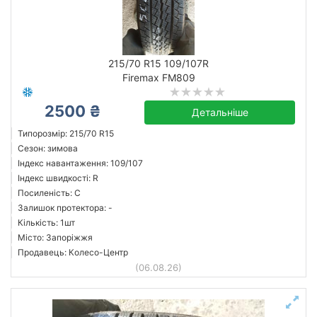
Скинути
Підібрати
215/70 R15 109/107R
Firemax FM809
2500 ₴
Детальніше
Типорозмір: 215/70 R15
Сезон: зимова
Індекс навантаження: 109/107
Індекс швидкості: R
Посиленість: C
Залишок протектора: -
Кількість: 1шт
Місто: Запоріжжя
Продавець: Колесо-Центр
(06.08.26)