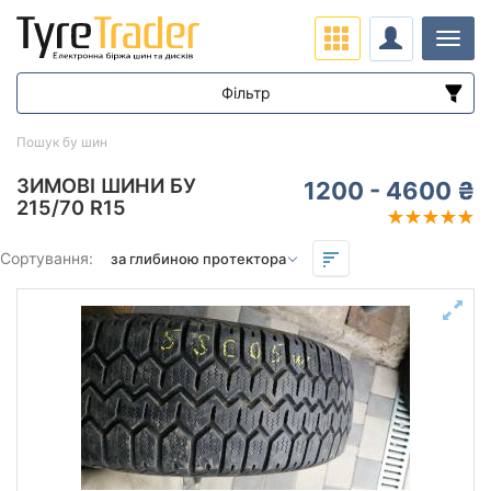
Навіг
Фільтр
Діапазон цін
Пошук бу шин
від
до
ЗИМОВІ ШИНИ БУ
1200 - 4600 ₴
215/70 R15
Підбір за параметрами
Сортування:
Сезон
всесезонна
зимова нешип