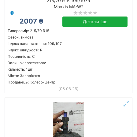
215/70 R15 109/107R
Maxxis MA-W2
2007 ₴
Детальніше
Типорозмір: 215/70 R15
Сезон: зимова
Індекс навантаження: 109/107
Індекс швидкості: R
Посиленість: C
Залишок протектора: -
Кількість: 1шт
Місто: Запоріжжя
Продавець: Колесо-Центр
(06.08.26)