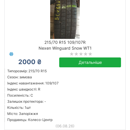
215/70 R15 109/107R
Nexen Winguard Snow WT1
2000 ₴
Детальніше
Типорозмір: 215/70 R15
Сезон: зимова
Індекс навантаження: 109/107
Індекс швидкості: R
Посиленість: C
Залишок протектора: -
Кількість: 1шт
Місто: Запоріжжя
Продавець: Колесо-Центр
(06.08.26)