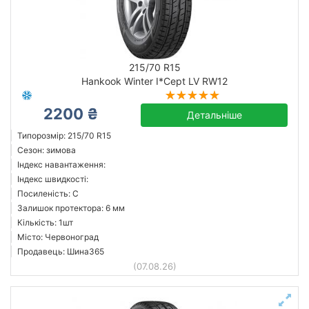
215/70 R15
Hankook Winter I*Cept LV RW12
2200 ₴
Детальніше
Типорозмір: 215/70 R15
Сезон: зимова
Індекс навантаження:
Індекс швидкості:
Посиленість: C
Залишок протектора: 6 мм
Кількість: 1шт
Місто: Червоноград
Продавець: Шина365
(07.08.26)