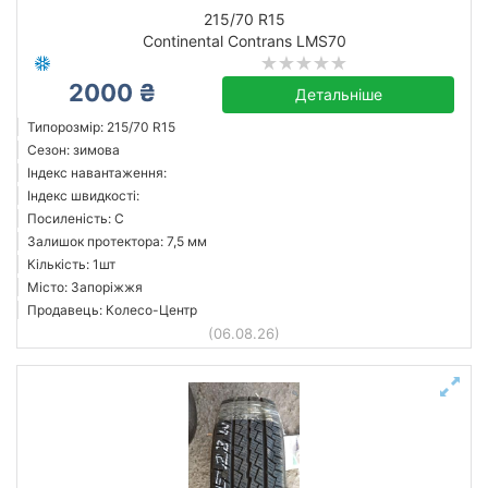
літня
215/70 R15
Continental Contrans LMS70
Залишок протектора мм.
2000 ₴
від
до
Детальніше
Типорозмір: 215/70 R15
Сезон: зимова
Індекс навантаження:
BFGoodrich
Індекс швидкості:
Bridgestone
Посиленість: C
Залишок протектора: 7,5 мм
Continental
Кількість: 1шт
Dayton
Місто: Запоріжжя
Falken
Продавець: Колесо-Центр
(06.08.26)
Firemax
Goodyear
GT Radial
Усі бренди