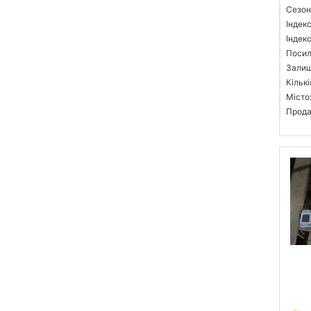
Сезон
Індек
Індекс
Посил
Залиш
Кількі
Місто
Прода