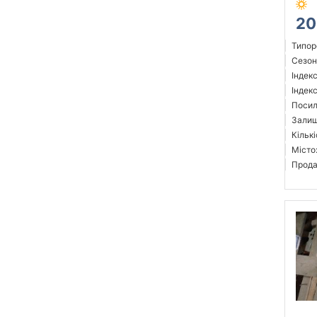
20
Типор
Сезон:
Індек
Індек
Посил
Залиш
Кількі
Місто
Прода