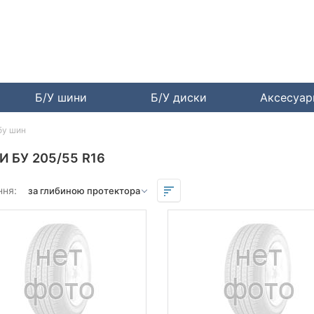
Б/У шини
Б/У диски
Аксесуа
бу шин
 БУ 205/55 R16
ння: