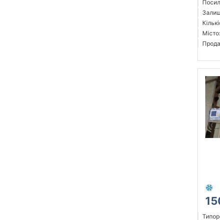
Посил
Залиш
Кількі
Місто
Прода
15
Типор