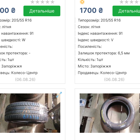
00 ₴
1700 ₴
Детальніше
Детальні
озмір: 205/55 R16
Типорозмір: 205/55 R16
 літня
Сезон: літня
с навантаження: 91
Індекс навантаження: 91
с швидкості: W
Індекс швидкості: V
еність:
Посиленість:
ок протектора: -
Залишок протектора: 6,5 мм
сть: 1шт
Кількість: 1шт
: Запоріжжя
Місто: Запоріжжя
вець: Колесо-Центр
Продавець: Колесо-Центр
(06.08.26)
(06.08.26)