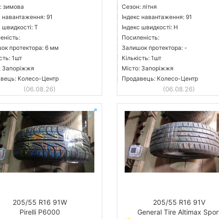
: зимова
Сезон: літня
с навантаження: 91
Індекс навантаження: 91
 швидкості: T
Індекс швидкості: H
еність:
Посиленість:
ок протектора: 6 мм
Залишок протектора: -
сть: 1шт
Кількість: 1шт
: Запоріжжя
Місто: Запоріжжя
вець: Колесо-Центр
Продавець: Колесо-Центр
(06.08.26)
(06.08.26)
205/55 R16 91W
205/55 R16 91V
Pirelli P6000
General Tire Altimax Spor