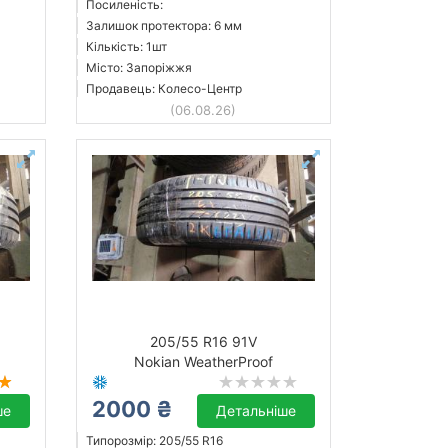
Посиленість:
Залишок протектора: 6 мм
Кількість: 1шт
Місто: Запоріжжя
Продавець: Колесо-Центр
(06.08.26)
205/55 R16 91V
Nokian WeatherProof
2000 ₴
ше
Детальніше
Типорозмір: 205/55 R16