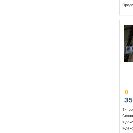
Прода
35
Типор
Сезон:
Індек
Індекс