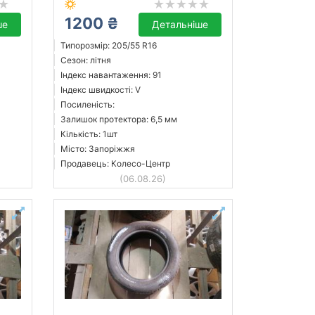
1200 ₴
ше
Детальніше
Типорозмір: 205/55 R16
Сезон: літня
Індекс навантаження: 91
Індекс швидкості: V
Посиленість:
Залишок протектора: 6,5 мм
Кількість: 1шт
Місто: Запоріжжя
Продавець: Колесо-Центр
(06.08.26)