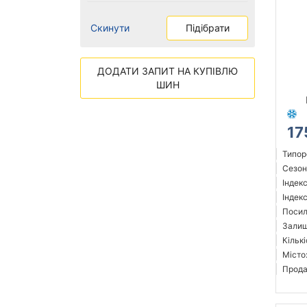
Скинути
Підібрати
ДОДАТИ ЗАПИТ НА КУПІВЛЮ
ШИН
17
Типор
Сезон
Індек
Індекс
Посил
Залиш
Кількі
Місто
Прода