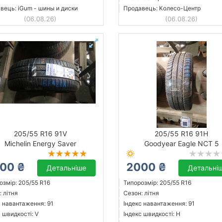
вець: iGum - шины и диски
Продавець: Колесо-Центр
(06.08.26)
(06.08.26)
205/55 R16 91V
205/55 R16 91H
Michelin Energy Saver
Goodyear Eagle NCT 5
00 ₴
2000 ₴
Детальніше
Детальні
озмір: 205/55 R16
Типорозмір: 205/55 R16
 літня
Сезон: літня
с навантаження: 91
Індекс навантаження: 91
 швидкості: V
Індекс швидкості: H