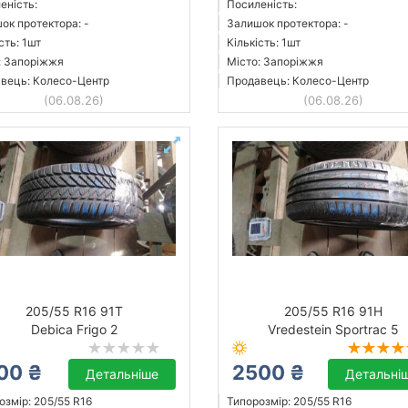
еність:
Посиленість:
ок протектора: -
Залишок протектора: -
сть: 1шт
Кількість: 1шт
: Запоріжжя
Місто: Запоріжжя
вець: Колесо-Центр
Продавець: Колесо-Центр
(06.08.26)
(06.08.26)
205/55 R16 91T
205/55 R16 91H
Debica Frigo 2
Vredestein Sportrac 5
00 ₴
2500 ₴
Детальніше
Детальні
озмір: 205/55 R16
Типорозмір: 205/55 R16