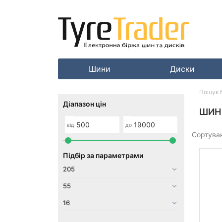
Шини
Диски
Пошук 
Діапазон цін
ШИНИ
від
до
Сортува
Підбір за параметрами