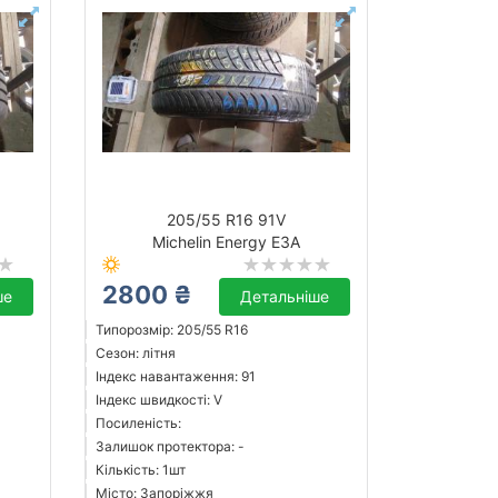
205/55 R16 91V
Michelin Energy E3A
2800 ₴
ше
Детальніше
Типорозмір: 205/55 R16
Сезон: літня
Індекс навантаження: 91
Індекс швидкості: V
Посиленість:
Залишок протектора: -
Кількість: 1шт
Місто: Запоріжжя