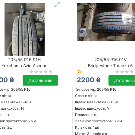
205/55 R16 91H
205/55 R16 91V
Yokohama Avid Ascend
Bridgestone Turanza 6
00 ₴
2200 ₴
Детальніше
Детальні
озмір: 205/55 R16
Типорозмір: 205/55 R16
 літня
Сезон: літня
с навантаження: 91
Індекс навантаження: 91
с швидкості: H
Індекс швидкості: V
еність:
Посиленість:
ок протектора: 6 мм
Залишок протектора: 6 мм
сть: 2шт
Кількість: 1шт
:
Місто: Запоріжжя