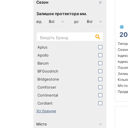
Сезон
Залишок протектора мм.
від
до
20
Типор
Aplus
Сезон
Apollo
Індек
Індекс
Barum
Посил
BFGoodrich
Залиш
Bridgestone
Кількі
Місто
Comforser
Прода
Continental
Cordiant
Усі бренди