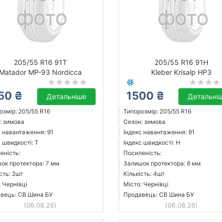
205/55 R16 91T
205/55 R16 91H
Matador MP-93 Nordicca
Kleber Krisalp HP3
50 ₴
1500 ₴
Детальніше
Детальні
озмір: 205/55 R16
Типорозмір: 205/55 R16
: зимова
Сезон: зимова
с навантаження: 91
Індекс навантаження: 91
 швидкості: T
Індекс швидкості: H
еність:
Посиленість:
ок протектора: 7 мм
Залишок протектора: 6 мм
сть: 2шт
Кількість: 4шт
: Чернівці
Місто: Чернівці
вець: СВ Шина БУ
Продавець: СВ Шина БУ
(06.08.26)
(06.08.26)