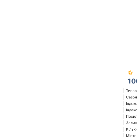
10
Типор
Сезон:
Індек
Індек
Посил
Залиш
Кількі
Місто