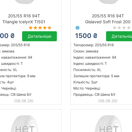
205/55 R16 94T
205/55 R16 94T
Triangle IcelynX TI501
Gislaved Soft Frost 200
00 ₴
1500 ₴
Детальніше
Детальні
озмір: 205/55 R16
Типорозмір: 205/55 R16
: зимова
Сезон: зимова
с навантаження: 94
Індекс навантаження: 94
 швидкості: T
Індекс швидкості: T
еність: XL
Посиленість: XL
ок протектора: 9 мм
Залишок протектора: 5 мм
сть: 4шт
Кількість: 2шт
: Чернівці
Місто: Чернівці
вець: СВ Шина БУ
Продавець: СВ Шина БУ
(06.08.26)
(06.08.26)