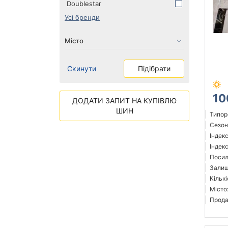
Doublestar
Усі бренди
Скинути
Підібрати
10
ДОДАТИ ЗАПИТ НА КУПІВЛЮ
ШИН
Типор
Сезон:
Індек
Індекс
Посил
Залиш
Кількі
Місто
Прода