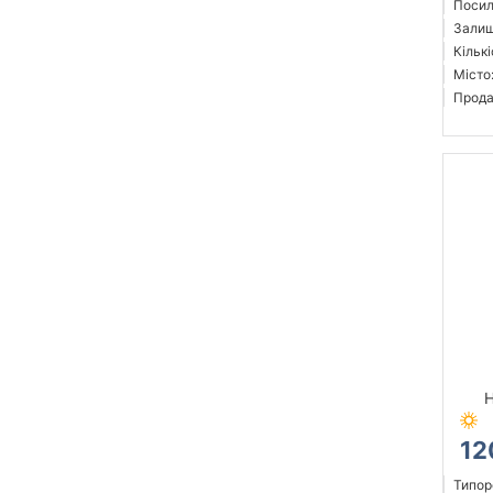
Посил
Залиш
Кількі
Місто
Прода
H
12
Типор