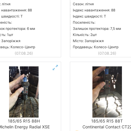
 літня
Сезон: літня
с навантаження: 88
Індекс навантаження: 88
 швидкості: T
Індекс швидкості: T
еність:
Посиленість:
ок протектора: 6 мм
Залишок протектора: 7,5 мм
сть: 1шт
Кількість: 2шт
: Запоріжжя
Місто: Запоріжжя
вець: Колесо-Центр
Продавець: Колесо-Центр
(07.08.26)
(07.08.26)
185/65 R15 88H
185/65 R15 88T
ichelin Energy Radial XSE
Continental Contact CT2