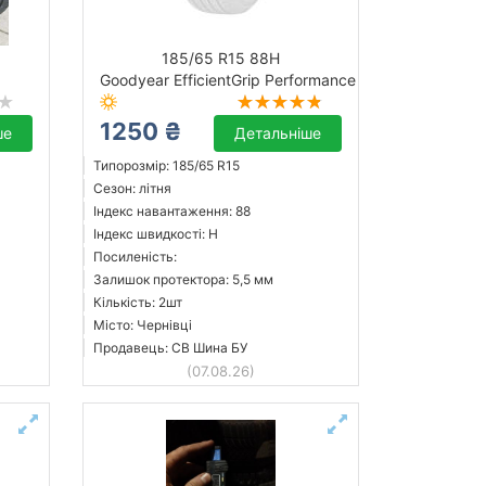
185/65 R15 88H
Goodyear EfficientGrip Performance
1250 ₴
ше
Детальніше
Типорозмір: 185/65 R15
Сезон: літня
Індекс навантаження: 88
Індекс швидкості: H
Посиленість:
Залишок протектора: 5,5 мм
Кількість: 2шт
Місто: Чернівці
Продавець: СВ Шина БУ
(07.08.26)