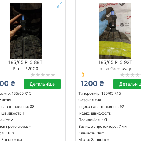
185/65 R15 88T
185/65 R15 92T
Pirelli P2000
Lassa Greenways
00 ₴
1200 ₴
Детальніше
Детальні
озмір: 185/65 R15
Типорозмір: 185/65 R15
 літня
Сезон: літня
с навантаження: 88
Індекс навантаження: 92
 швидкості: T
Індекс швидкості: T
еність:
Посиленість: XL
ок протектора: -
Залишок протектора: 7 мм
сть: 1шт
Кількість: 1шт
: Запоріжжя
Місто: Запоріжжя