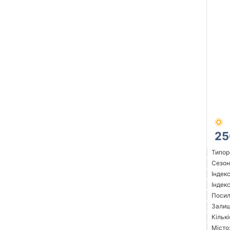
25
Типор
Сезон:
Індек
Індекс
Посил
Залиш
Кількі
Місто