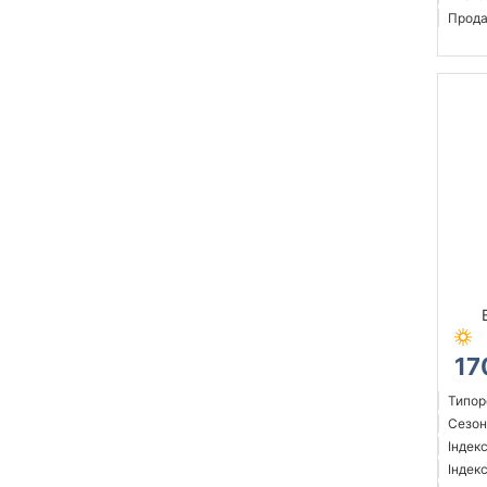
Прода
17
Типор
Сезон:
Індек
Індек