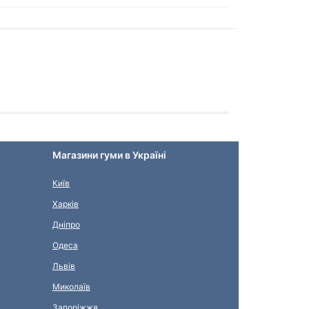
Магазини гуми в Україні
Київ
Харків
Дніпро
Одеса
Львів
Миколаїв
Запоріжжя