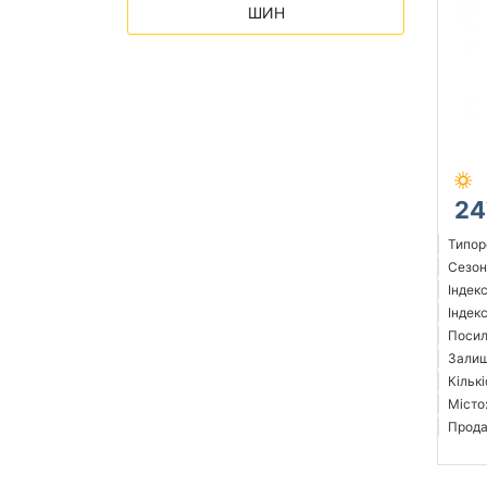
ШИН
24
Типор
Сезон:
Індек
Індек
Посил
Залиш
Кількі
Місто:
Прода