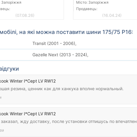
: Запоріжжя
Місто: Запоріжжя
вець:
Продавець:
(07.08.26)
(16.04.24)
мобілі, на які можна поставити шини 175/75 Р16:
Transit (2001 - 2006),
Gazelle Next (2013 - 2024),
відгуки
ook Winter I*Cept LV RW12
ошая резина, ценник как для ханкука вполне нормальный.
я
ook Winter I*Cept LV RW12
заказал, жду доставку, после установки отпишусь по впечатле
ра