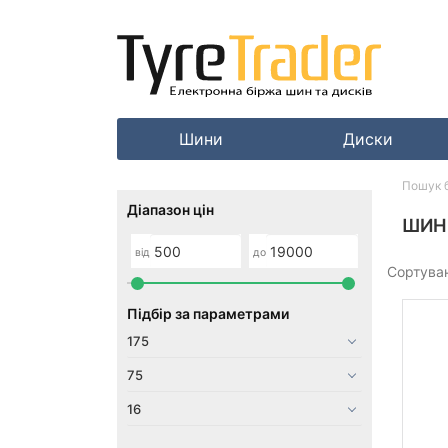
Шини
Диски
Пошук 
Діапазон цін
ШИНИ
від
до
Сортува
Підбір за параметрами