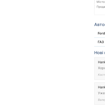
Місто
Прода
Авто
Ford
ГАЗ
Нові 
Hank
Хор
Кост
Hank
Уже 
Вале