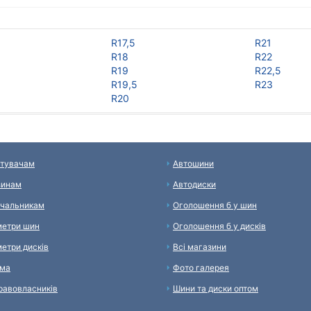
R17,5
R21
R18
R22
R19
R22,5
R19,5
R23
R20
тувачам
Автошини
зинам
Автодиски
чальникам
Оголошення б у шин
етри шин
Оголошення б у дисків
етри дисків
Всі магазини
ама
Фото галерея
равовласників
Шини та диски оптом