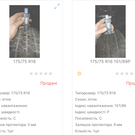
175/75 R16
175/75 R16 101/99P
Продані
Про
озмір: 175/75 R16
Типорозмір: 175/75 R16
 літня
Сезон: літня
с навантаження:
Індекс навантаження: 101/99
с швидкості:
Індекс швидкості: P
еність: C
Посиленість: C
ок протектора: 5 мм
Залишок протектора: 9 мм
сть: 1шт
Кількість: 1шт