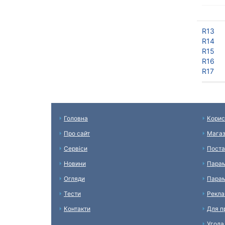
R13
R14
R15
R16
R17
Головна
Корис
Про сайт
Мага
Сервіси
Поста
Новини
Парам
Огляди
Парам
Тести
Рекл
Контакти
Для п
Угода