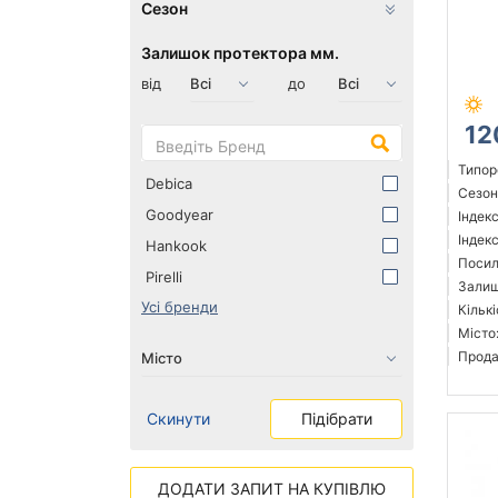
Сезон
Залишок протектора мм.
від
до
12
Типор
Debica
Сезон:
Goodyear
Індек
Індек
Hankook
Посил
Pirelli
Залиш
Усі бренди
Кількі
Місто
Прода
Скинути
Підібрати
ДОДАТИ ЗАПИТ НА КУПІВЛЮ