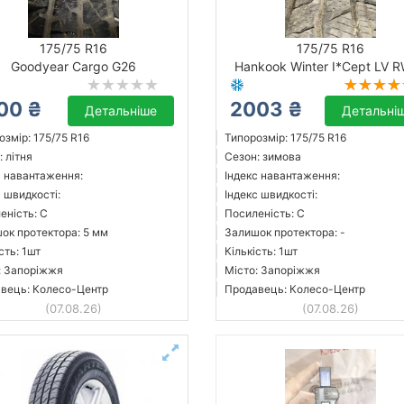
175/75 R16
175/75 R16
Goodyear Cargo G26
Hankook Winter I*Cept LV 
00 ₴
2003 ₴
Детальніше
Детальні
озмір: 175/75 R16
Типорозмір: 175/75 R16
 літня
Сезон: зимова
с навантаження:
Індекс навантаження:
с швидкості:
Індекс швидкості:
еність: C
Посиленість: C
ок протектора: 5 мм
Залишок протектора: -
сть: 1шт
Кількість: 1шт
: Запоріжжя
Місто: Запоріжжя
вець: Колесо-Центр
Продавець: Колесо-Центр
(07.08.26)
(07.08.26)