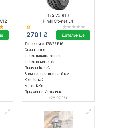
175/75 R16
RW12
Pirelli Citynet L4
2701 ₴
ше
Детальніше
Типорозмір: 175/75 R16
Сезон: літня
Індекс навантаження:
Індекс швидкості:
Посиленість: C
Залишок протектора: 9 мм
Кількість: 2шт
Місто: Київ
Продавець: Автодиск
(28.07.26)