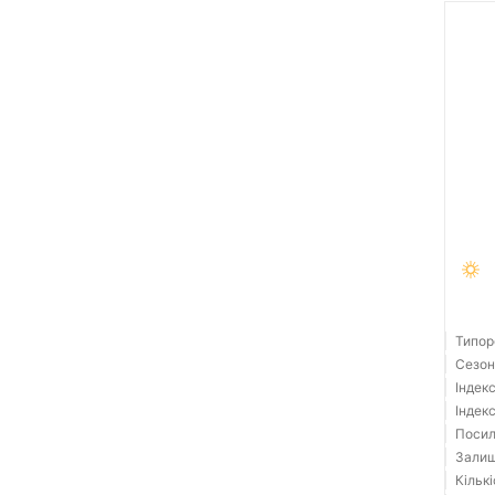
Типор
Сезон:
Індек
Індек
Посил
Залиш
Кількі