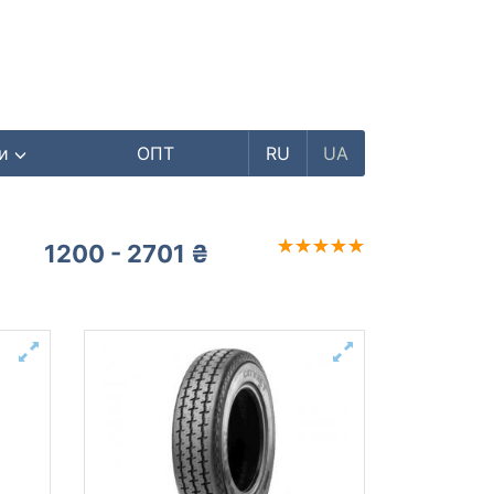
ри
ОПТ
RU
UA
1200 - 2701 ₴