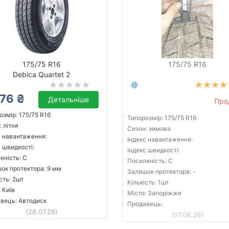
175/75 R16
175/75 R16
Debica Quartet 2
76 ₴
Детальніше
Про
озмір: 175/75 R16
Типорозмір: 175/75 R16
 літня
Сезон: зимова
с навантаження:
Індекс навантаження:
с швидкості:
Індекс швидкості:
еність: C
Посиленість: C
ок протектора: 9 мм
Залишок протектора: -
сть: 2шт
Кількість: 1шт
 Київ
Місто: Запоріжжя
вець: Автодиск
Продавець:
(28.07.26)
(07.08.26)