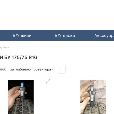
Б/У шини
Б/У диски
Аксесуа
бу шин
 БУ 175/75 R16
ння: