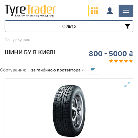
Навіг
Фільтр
Діапазон цін
Пошук бу шин
від
до
ШИНИ БУ В КИЄВІ
800 - 5000 ₴
Підбір за параметрами
Сортування:
Сезон
Залишок протектора мм.
від
до