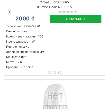
275/40 R20 106W
Kumho I Zen RV KC15
2000 ₴
Accelera
Детальніше
Barum
Типорозмір: 275/40 R20
Сезон: зимова
BFGoodrich
Індекс навантаження: 106
Bridgestone
Індекс швидкості: W
Continental
Посиленість: XL
Залишок протектора: 9 мм
Cordiant
Кількість: 1шт
Debica
Місто: Київ
Doublestar
Продавець: r-shina
(06.08.26)
Усі бренди
Скинути
Підібрати