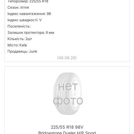
Типорозмір: 225/55 R18
Сезон: літня
Індекс навантаження: 98
Індекс швидкості: V
Посиленість:
Залишок протектора: 6 мм
Кількість: 2шт
Місто: Київ
Продавець: Junk
(06.08.26)
225/55 R18 98V
Bridgestone Dueler H/P Sport