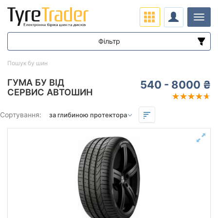
Навіг
Фільтр
Діапазон цін
Пошук бу шин
від
до
ГУМА БУ ВІД
540 - 8000 ₴
СЕРВИС АВТОШИН
Підбір за параметрами
Сортування:
Сезон
Залишок протектора мм.
від
до