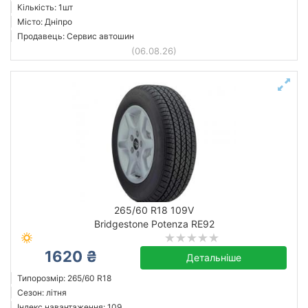
Кількість: 1шт
Місто: Дніпро
Продавець: Сервис автошин
(06.08.26)
265/60 R18 109V
Bridgestone Potenza RE92
1620 ₴
Детальніше
Типорозмір: 265/60 R18
Сезон: літня
Індекс навантаження: 109