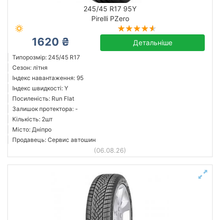
245/45 R17 95Y
Pirelli PZero
Accelera
1620 ₴
Детальніше
Avon
Типорозмір: 245/45 R17
Barum
Сезон: літня
Індекс навантаження: 95
Berlin Tires
Індекс швидкості: Y
BFGoodrich
Посиленість: Run Flat
Bridgestone
Залишок протектора: -
Кількість: 2шт
Ceat
Місто: Дніпро
Compasal
Продавець: Сервис автошин
Усі бренди
(06.08.26)
Скинути
Підібрати