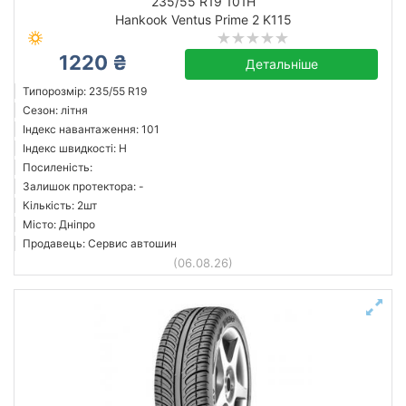
235/55 R19 101H
Hankook Ventus Prime 2 K115
1220 ₴
Детальніше
Типорозмір: 235/55 R19
Сезон: літня
Індекс навантаження: 101
Індекс швидкості: H
Посиленість:
Залишок протектора: -
Кількість: 2шт
Місто: Дніпро
Продавець: Сервис автошин
(06.08.26)