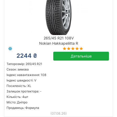
265/45 R21 108V
Nokian Hakkapeliitta R
2244 ₴
Детальніше
Типорозмір: 265/45 R21
Сезон: зимова
Індекс навантаження: 108
Індекс швидкості: V
Посиленість: XL
Залишок протектора: -
Кількість: 4шт
Місто: Дніпро
Продавець: Формула
(07.08.26)