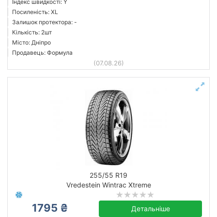
Індекс швидкості: Y
Посиленість: XL
Залишок протектора: -
Кількість: 2шт
Місто: Дніпро
Продавець: Формула
(07.08.26)
255/55 R19
Vredestein Wintrac Xtreme
1795 ₴
Детальніше