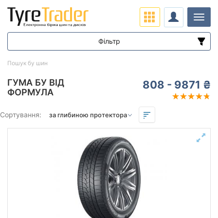
Навіг
Фільтр
Діапазон цін
Пошук бу шин
від
до
ГУМА БУ ВІД
808 - 9871 ₴
ФОРМУЛА
Підбір за параметрами
Сортування:
Сезон
Залишок протектора мм.
від
до