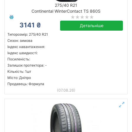
275/40 R21
Continental WinterContact TS 860S
Aplus
3141 ₴
Детальніше
Atturo
Типорозмір: 275/40 R21
Bridgestone
Сезон: зимова
Індекс навантаження:
Continental
Індекс швидкості:
Goodyear
Посиленість:
GT Radial
Залишок протектора: -
Кількість: 1шт
Hankook
Місто: Дніпро
Hercules
Продавець: Формула
Усі бренди
(07.08.26)
Скинути
Підібрати