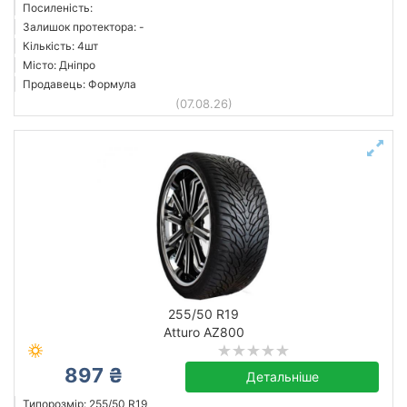
Посиленість:
Залишок протектора: -
Кількість: 4шт
Місто: Дніпро
Продавець: Формула
(07.08.26)
255/50 R19
Atturo AZ800
897 ₴
Детальніше
Типорозмір: 255/50 R19