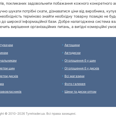
тів, покликаних задовольнити побажання кожного конкретного а
учно шукати потрібні скати, дізнаватися ціни від виробника, купу
необхідність терміново знайти необхідну товарну позицію не бу
 до широкої інформаційної бази. Добре налагоджена система вза
ечить вирішення організаційних питань, а вигідні комерційні ум
тувачам
Автошини
зинам
Автодиски
чальникам
Оголошення б у шин
етри шин
Оголошення б у дисків
етри дисків
Всі магазини
ама
Фото галерея
равовласників
Шини та диски оптом
ght © 2010-2026 Tyretrader.ua. Всі права захищені.