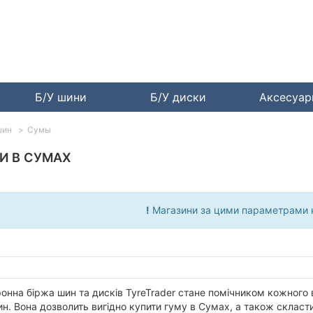
Б/У шини
Б/У диски
Аксесуа
шин
Сумы
И В СУМАХ
!
Магазини за цими параметрами н
онна біржа шин та дисків TyreTrader стане помічником кожного 
н. Вона дозволить вигідно купити гуму в Сумах, а також скласт