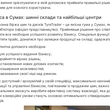
 вміння орієнтуватися в якій допоможе приймати правильні ріш
ним для кожного користувача.
са в Сумах: шинні склади та найбільші центри
онна біржа шин та дисків TyreTrader – це якісна гума у Сумах, 
б'ютори (офіціал представництво). Прийнявши рішення про спі
ти все необхідне успішного розвитку бізнесу. Спеціальні функції
тити прайс, дізнатися про залишки продукції на складі, одержати
ентна допомога необхідна:
для успішного ведення бізнесу;
прийняття вірних рішень;
встановлення нових ділових контактів;
розширення можливостей;
завоювання своєї ніші над ринком.
 доступний і зрозумілий у своїй специфіці, максимально наочний
зації та управлінні бізнесом, пов'язаним із продажем шин, важко
альники зможуть виробити ефективну систему взаємодії, яка до
і комерційні умови стануть основою оптимального співвідношен
ів.