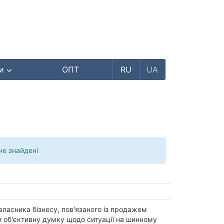
ри
ОПТ
RU
UA
е знайдені
власника бізнесу, пов'язаного із продажем
и об'єктивну думку щодо ситуації на шинному