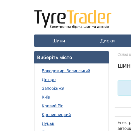
Шини
Диски
Склад 
Виберіть місто
ШИН
Володимир-Волинський
Дніпро
Запоріжжя
Київ
Кривий Ріг
Кропивницкий
Електр
Луцьк
автоши