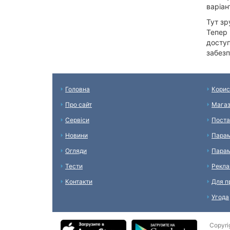
варіан
Тут зр
Тепер 
доступ
забезп
Головна
Корис
Про сайт
Мага
Сервіси
Поста
Новини
Парам
Огляди
Парам
Тести
Рекл
Контакти
Для п
Угода
Copyri