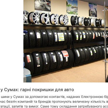
 у Сумах: гарні покришки для авто
 шини у Сумах за допомогою контактів, наданих Електронною бір
час безліч компаній та брендів пропонують величезну кількість ва
атації, запитів та вимог. Саме тому складання затребуваного а