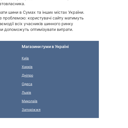
втовласника.
вати шини в Сумах та інших містах України.
де проблемою: користувачі сайту матимуть
ємодії всіх учасників шинного ринку
ови допоможуть оптимізувати витрати.
Магазини гуми в Україні
Київ
Харків
Дніпро
Одеса
Львів
Миколаїв
Запоріжжя