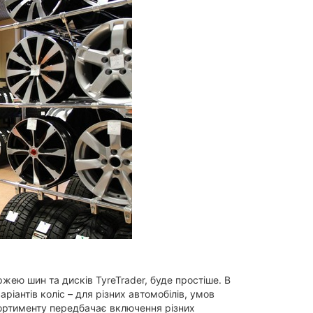
жею шин та дисків TyreTrader, буде простіше. В
ріантів коліс – для різних автомобілів, умов
сортименту передбачає включення різних