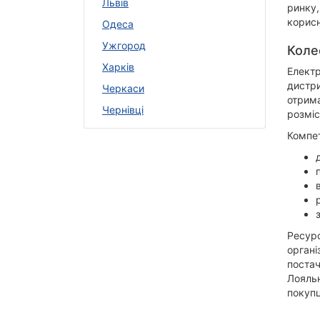
Львів
ринку,
корис
Одеса
Ужгород
Коле
Харків
Електр
дистри
Черкаси
отрима
Чернівці
розміс
Компет
Ресурс
органі
постач
Лояльн
покупц