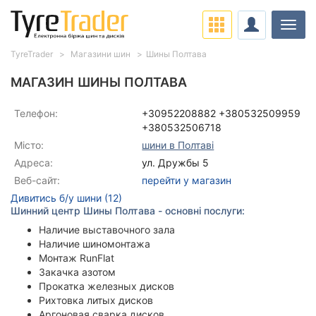
Навіг
TyreTrader
Магазини шин
Шины Полтава
МАГАЗИН ШИНЫ ПОЛТАВА
Телефон:
+30952208882
+380532509959
+380532506718
Місто:
шини в Полтаві
Адреса:
ул. Дружбы 5
Веб-сайт:
перейти у магазин
Дивитись б/у шини (12)
Шинний центр Шины Полтава - основні послуги:
Наличие выставочного зала
Наличие шиномонтажа
Монтаж RunFlat
Закачка азотом
Прокатка железных дисков
Рихтовка литых дисков
Аргоновая сварка дисков