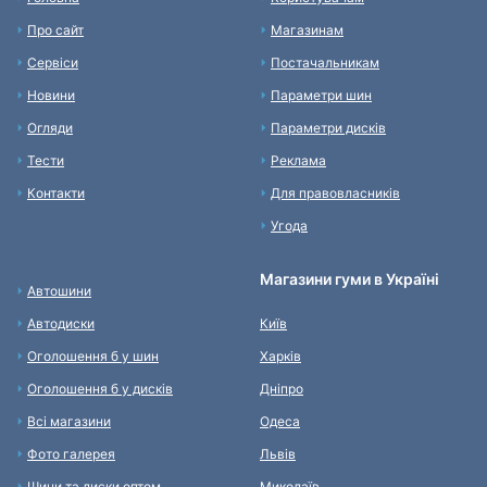
Про сайт
Магазинам
Сервіси
Постачальникам
Новини
Параметри шин
Огляди
Параметри дисків
Тести
Реклама
Контакти
Для правовласників
Угода
Магазини гуми в Україні
Автошини
Автодиски
Київ
Оголошення б у шин
Харків
Оголошення б у дисків
Дніпро
Всі магазини
Одеса
Фото галерея
Львів
Шини та диски оптом
Миколаїв