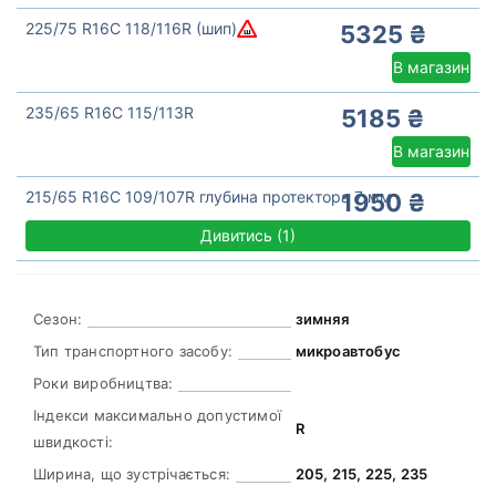
225/75 R16C 118/116R (шип)
5325 ₴
В магазин
235/65 R16C 115/113R
5185 ₴
В магазин
215/65 R16C 109/107R глубина протектора 7 мм
1950 ₴
Дивитись
(
1)
Сезон:
зимняя
Тип транспортного засобу:
микроавтобус
Роки виробництва:
Індекси максимально допустимої
R
швидкості:
Ширина, що зустрічається:
205, 215, 225, 235