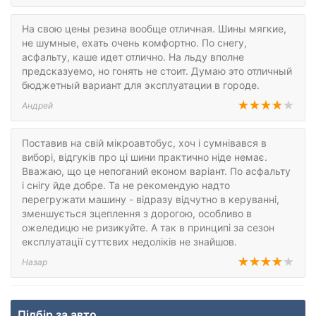
На свою цены резина вообще отличная. Шины мягкие,
не шумные, ехать очень комфортно. По снегу,
асфальту, каше идет отлично. На льду вполне
предсказуемо, но гонять не стоит. Думаю это отличный
бюджетный вариант для эксплуатации в городе.
Андрей
Поставив на свій мікроавтобус, хоч і сумнівався в
виборі, відгуків про ці шини практично ніде немає.
Вважаю, що це непоганий економ варіант. По асфальту
і снігу йде добре. Та не рекомендую надто
перегружати машину - відразу відчутно в керуванні,
зменшується зцеплення з дорогою, особливо в
ожеледицю не ризикуйте. А так в принципі за сезон
експлуатації суттєвих недоліків не знайшов.
Назар
Підбір за авто