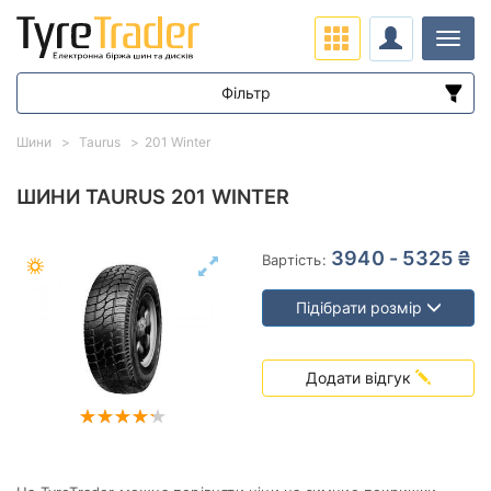
Навіг
Фільтр
Діапазон цін
Шини
Taurus
201 Winter
від
до
ШИНИ TAURUS 201 WINTER
Підбір за параметрами
3940 - 5325 ₴
Вартість:
Підібрати розмір
Додати відгук
Сезон