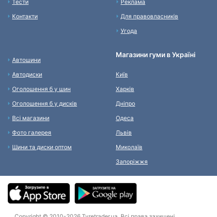
Тести
Реклама
Контакти
Для правовласників
Угода
Магазини гуми в Україні
Автошини
Автодиски
Київ
Оголошення б у шин
Харків
Оголошення б у дисків
Дніпро
Всі магазини
Одеса
Фото галерея
Львів
Шини та диски оптом
Миколаїв
Запоріжжя
Copyright © 2010-2026 Tyretrader.ua. Всі права захищені.