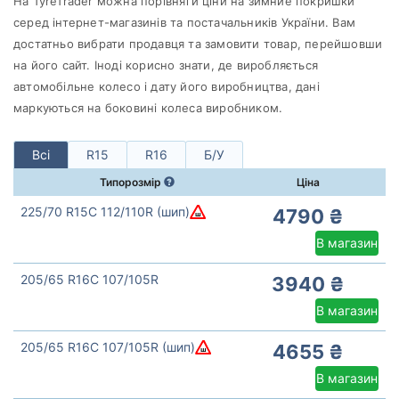
На TyreTrader можна порівняти ціни на зимние покришки
Taurus
серед інтернет-магазинів та постачальників України. Вам
Всі бренди
достатньо вибрати продавця та замовити товар, перейшовши
Тип транспортного засобу
на його сайт. Іноді корисно знати, де виробляється
автомобільне колесо і дату його виробництва, дані
Посилена шина
маркуються на боковині колеса виробником.
Всі
R15
R16
Б/У
Типорозмір
Ціна
Скинути
Підібрати
225/70 R15C 112/110R (шип)
4790 ₴
В магазин
205/65 R16C 107/105R
3940 ₴
В магазин
205/65 R16C 107/105R (шип)
4655 ₴
В магазин