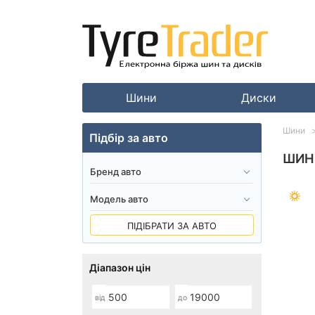
Шини
Диски
Шини
Підбір за авто
ШИНИ
ПІДІБРАТИ ЗА АВТО
Діапазон цін
від
до