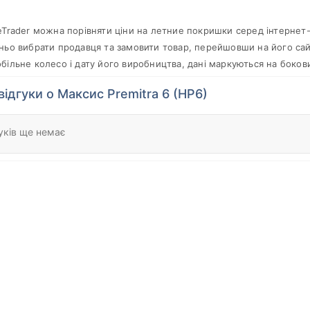
eTrader можна порівняти ціни на летние покришки серед інтернет-
ньо вибрати продавця та замовити товар, перейшовши на його сайт
більне колесо і дату його виробництва, дані маркуються на боков
відгуки о Максис Premitra 6 (HP6)
уків ще немає