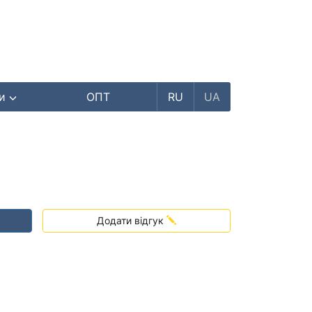
ри
ОПТ
RU
UA
Додати відгук