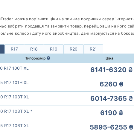
eTrader можна порівняти ціни на зимние покришки серед інтернет-
ньо вибрати продавця та замовити товар, перейшовши на його сайт
більне колесо і дату його виробництва, дані маркуються на боков
R17
R18
R19
R20
R21
Типорозмір
Ціна
0 R17 100T XL
6141-6320 ₴
5 R17 101H XL
6260 ₴
0 R17 103T XL
6014-7365 ₴
0 R17 103T XL *
6190 ₴
5 R17 106T XL
5895-6255 ₴