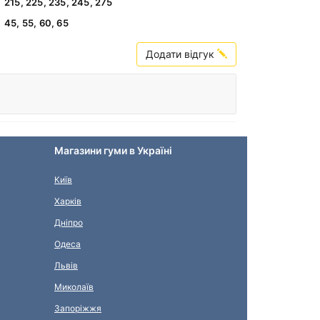
215, 225, 235, 245, 275
45, 55, 60, 65
Додати відгук
Магазини гуми в Україні
Київ
Харків
Дніпро
Одеса
Львів
Миколаїв
Запоріжжя