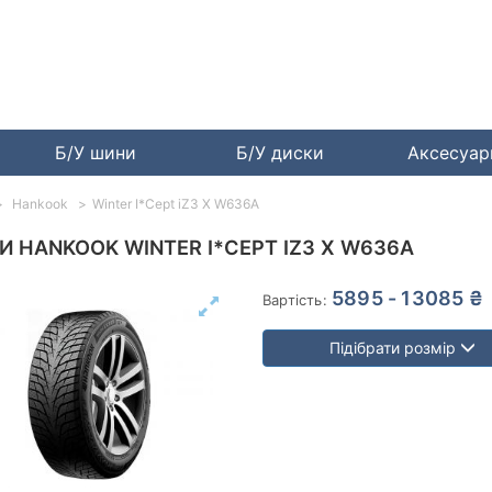
Б/У шини
Б/У диски
Аксесуа
Hankook
Winter I*Cept iZ3 X W636A
 HANKOOK WINTER I*CEPT IZ3 X W636A
5895 - 13085 ₴
Вартість:
Підібрати розмір