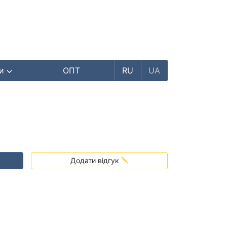
ри
ОПТ
RU
UA
Додати відгук