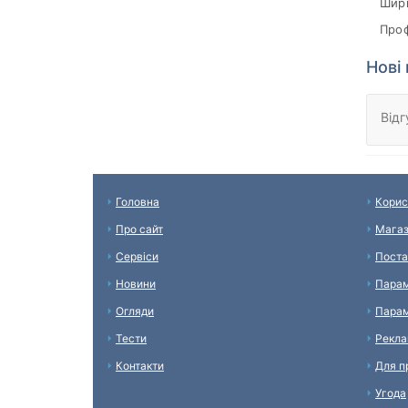
Шири
Проф
Нові
Відг
Головна
Корис
Про сайт
Мага
Сервіси
Поста
Новини
Парам
Огляди
Парам
Тести
Рекл
Контакти
Для п
Угода