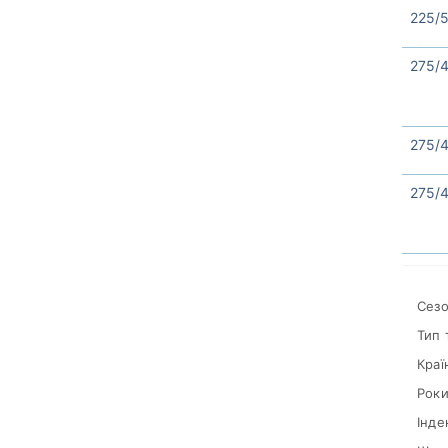
225/5
275/4
275/4
275/4
Сезо
Тип 
Краї
Роки
Інде