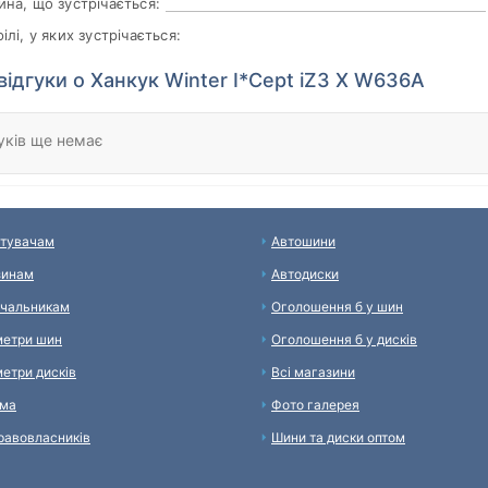
на, що зустрічається:
ілі, у яких зустрічається:
 відгуки о Ханкук Winter I*Cept iZ3 X W636A
уків ще немає
тувачам
Автошини
зинам
Автодиски
чальникам
Оголошення б у шин
етри шин
Оголошення б у дисків
етри дисків
Всі магазини
ама
Фото галерея
равовласників
Шини та диски оптом