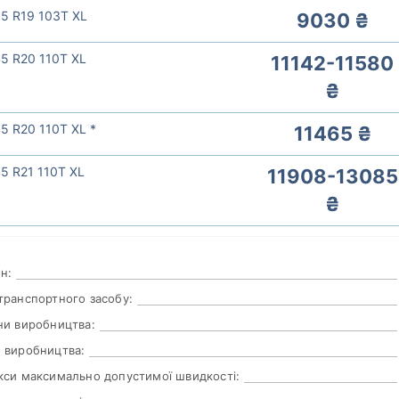
5 R19 103T XL
9030 ₴
5 R20 110T XL
11142-11580
₴
5 R20 110T XL *
11465 ₴
5 R21 110T XL
11908-13085
₴
н:
транспортного засобу:
ни виробництва:
 виробництва:
кси максимально допустимої швидкості: