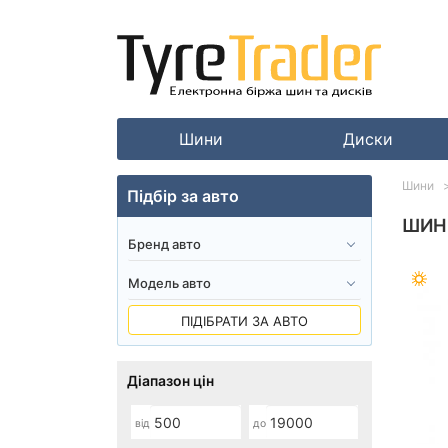
Шини
Диски
Шини
Підбір за авто
ШИНИ
ПІДІБРАТИ ЗА АВТО
Діапазон цін
від
до