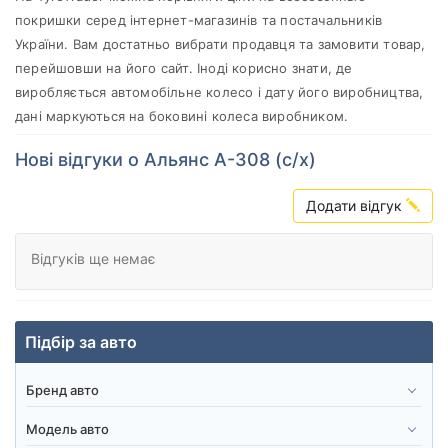
Alliance
покришки серед інтернет-магазинів та постачальників
Всі бренди
України. Вам достатньо вибрати продавця та замовити товар,
перейшовши на його сайт. Іноді корисно знати, де
Тип транспортного засобу
виробляється автомобільне колесо і дату його виробництва,
Посилена шина
дані маркуються на боковині колеса виробником.
Нові відгуки о Альянс А-308 (с/х)
Додати відгук
Скинути
Підібрати
Відгуків ще немає
Підбір за авто