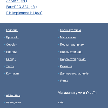
AS-356 (с/х)
FarmPRO 324 (с/х)
Rib Implement I-1 (с/х)
Головна
Користувачам
Про сайт
Магазинам
Сервіси
Постачальникам
Новини
Параметри шин
Огляди
Параметри дисків
Тести
Реклама
Контакти
Для правовласників
Угода
Магазини гуми в Україні
Автошини
Автодиски
Київ