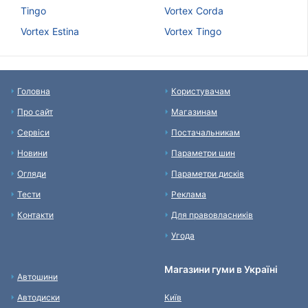
Tingo
Vortex Corda
Vortex Estina
Vortex Tingo
Головна
Користувачам
Про сайт
Магазинам
Сервіси
Постачальникам
Новини
Параметри шин
Огляди
Параметри дисків
Тести
Реклама
Контакти
Для правовласників
Угода
Магазини гуми в Україні
Автошини
Автодиски
Київ