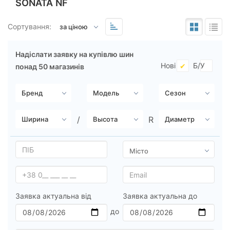
SONATA NF
Підбір за параметрами
Сортування:
Надіслати заявку на купівлю шин
Нові
Б/У
понад 50 магазинів
Сезон
Michelin
Continental
Triangle
Hankook
Sailun
Заявка актуальна від
Заявка актуальна до
Goodyear
Bridgestone