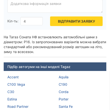
Pirelli
Всі бренди
Тип транспортного засобу
Кіл-ть:
ВІДПРАВИТИ ЗАЯВКУ
Посилена шина
На Тагаз Соната НФ встановлюють автомобільні шини з
Рік виробництва
діаметром: Р16. Із запропонованих варіантів можна вибрати
стандартний або рекомендований розмір автошин на літо,
Країна виробництва
зиму та всесезон.
Підбір автогуми на інші моделі Tagaz
Скинути
Підібрати
Accent
Aquila
C100 Vega
C190
C30
Corda
Estina
Porter
Road Partner
Santa Fe